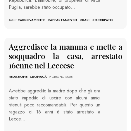
Repubblica. L’immobile, di proprietà di Arca
Puglia, sarebbe stato occupato…
TAGS: #
ABUSIVAMENTE
#
APPARTAMENTO
#
BARI
#
OCCUPATO
Aggredisce la mamma e mette a
soqquadro la casa, arrestato
16enne nel Leccese
REDAZIONE
-
CRONACA
- 9 GIUGNO 2026
Avrebbe aggredito la madre dopo che gli era
stato impedito di uscire con alcuni amici
ritenuti poco raccomandabili. Per questo un
ragazzo di 16 anni è stato arrestato a
Lecce…