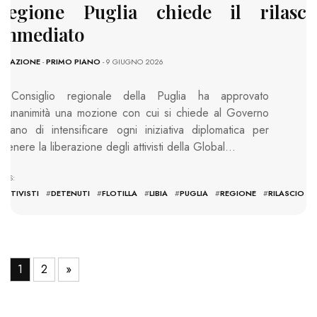
Regione Puglia chiede il rilasci
immediato
REDAZIONE
-
PRIMO PIANO
- 9 GIUGNO 2026
Il Consiglio regionale della Puglia ha approvato
all’unanimità una mozione con cui si chiede al Governo
taliano di intensificare ogni iniziativa diplomatica per
ttenere la liberazione degli attivisti della Global…
AGS:
ATTIVISTI
#
DETENUTI
#
FLOTILLA
#
LIBIA
#
PUGLIA
#
REGIONE
#
RILASCIO
1
2
»