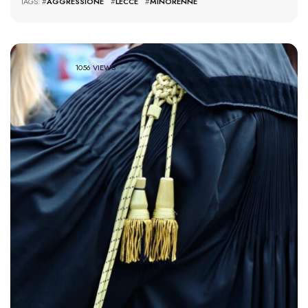
TAGS: #
AGGRESSIONE
#
LECCE
#
MINORENNE
1056 VIEWS