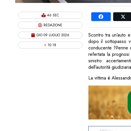
46 SEC
REDAZIONE
Scontro tra un’auto 
GIO 09 LUGLIO 2026
dopo il sottopasso v
10:18
conducente 19enne de
refertata la prognosi
sinistro: accertamen
dell’autorità giudiziaria
La vittima è Alessand