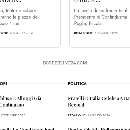
a, teatro e cabaret
Un tavolo di confronto tra il
ranno le piazze del
Presidente di Confindustria
ipio 4 nei...
Puglia, Nicola...
IONE
- 6 AGOSTO 2026
REDAZIONE
- 6 AGOSTO 2026
BORDERLINE24.COM
ORI
POLITICA
Chiuse E Alloggi Già
Fratelli D’Italia Celebra A Bar
 Continuano
Record
6 SETTEMBRE 2025
REDAZIONE
- 3 AGOSTO 2026
ccetta Le Condizioni Enel,
Puglia, Ok Alla Rottamazione