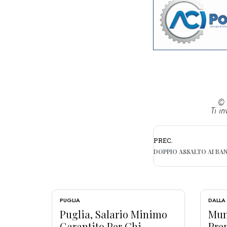
© 
Ti in
PREC.
PUGLIA
DALLA
Puglia, Salario Minimo
Muni
Garantito Per Chi...
Prep