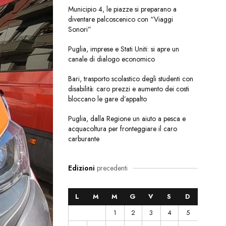
Municipio 4, le piazze si preparano a
diventare palcoscenico con “Viaggi
Sonori”
Puglia, imprese e Stati Uniti: si apre un
canale di dialogo economico
Bari, trasporto scolastico degli studenti con
disabilità: caro prezzi e aumento dei costi
bloccano le gare d’appalto
Puglia, dalla Regione un aiuto a pesca e
acquacoltura per fronteggiare il caro
carburante
Edizioni
precedenti
L
M
M
G
V
S
D
1
2
3
4
5