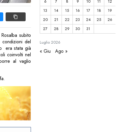
6
7
8
9
10
11
12
13
14
15
16
17
18
19
20
21
22
23
24
25
26
27
28
29
30
31
 Rosalba subito
 condizioni del
Luglio
2026
o era stata già
« Giu
Ago »
li coinvolti nel
porre al vaglio
fa.