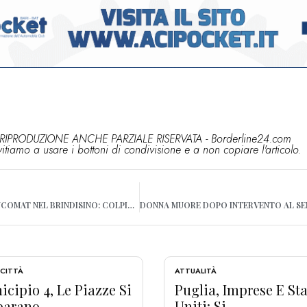
RIPRODUZIONE ANCHE PARZIALE RISERVATA - Borderline24.com
vitiamo a usare i bottoni di condivisione e a non copiare l'articolo.
DOPPIO ASSALTO AI BANCOMAT NEL BRINDISINO: COLPISCE LA BANDA DELLA “MARMOTTA”
 CITTÀ
ATTUALITÀ
cipio 4, Le Piazze Si
Puglia, Imprese E Sta
arano...
Uniti: Si...