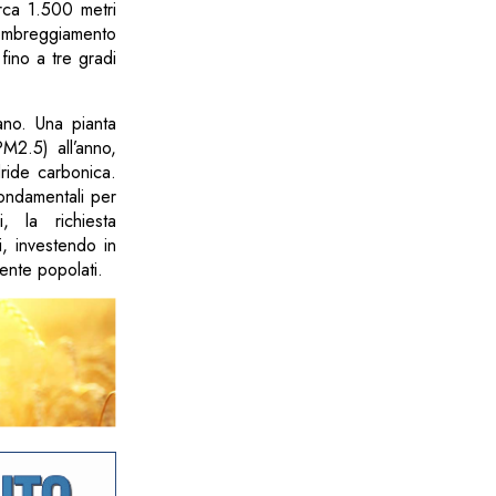
irca 1.500 metri
’ombreggiamento
fino a tre gradi
bano. Una pianta
M2.5) all’anno,
ride carbonica.
fondamentali per
i, la richiesta
i, investendo in
ente popolati.