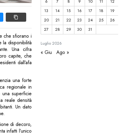
6
7
8
9
10
11
12
13
14
15
16
17
18
19
20
21
22
23
24
25
26
27
28
29
30
31
re che sfiorano i
la disponibilità
Luglio
2026
nte. Una cifra
« Giu
Ago »
pro capite, che
sidenti dall’afa
idenzia una forte
ica regionale in
u una superficie
la reale densità
bitanti. Un dato
ne.
tione di decoro,
a infatti l’unico