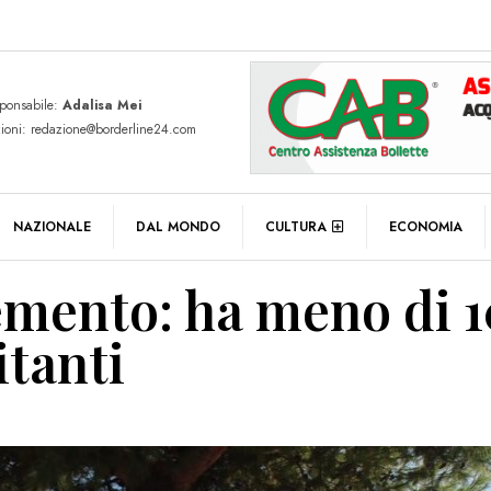
sponsabile:
Adalisa Mei
zioni: redazione@borderline24.com
NAZIONALE
DAL MONDO
CULTURA
ECONOMIA
cemento: ha meno di 
itanti