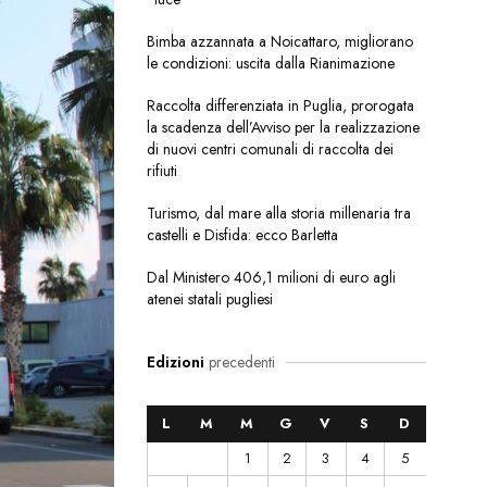
Bimba azzannata a Noicattaro, migliorano
le condizioni: uscita dalla Rianimazione
Raccolta differenziata in Puglia, prorogata
la scadenza dell’Avviso per la realizzazione
di nuovi centri comunali di raccolta dei
rifiuti
Turismo, dal mare alla storia millenaria tra
castelli e Disfida: ecco Barletta
Dal Ministero 406,1 milioni di euro agli
atenei statali pugliesi
Edizioni
precedenti
L
M
M
G
V
S
D
1
2
3
4
5