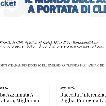
RIPRODUZIONE ANCHE PARZIALE RISERVATA - Borderline24.com
vitiamo a usare i bottoni di condivisione e a non copiare l'articolo.
A BARI SEMPRE PIÙ INCIDENTI STRADALI PER ECCESSO DI VELOCITÀ, I DATI DELL’OSSERVATORIO
 CITTÀ
ATTUALITÀ
ba Azzannata A
Raccolta Differenziat
cattaro, Migliorano
Puglia, Prorogata La.