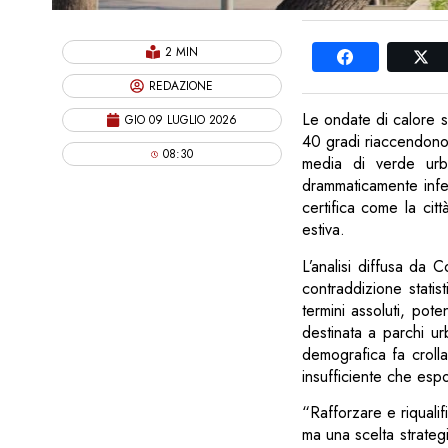
2 MIN
REDAZIONE
Le ondate di calore se
GIO 09 LUGLIO 2026
40 gradi riaccendono 
08:30
media di verde urba
drammaticamente infe
certifica come la cit
estiva.
L’analisi diffusa da C
contraddizione statis
termini assoluti, pot
destinata a parchi urb
demografica fa crolla
insufficiente che espo
“Rafforzare e riqualif
ma una scelta strategi