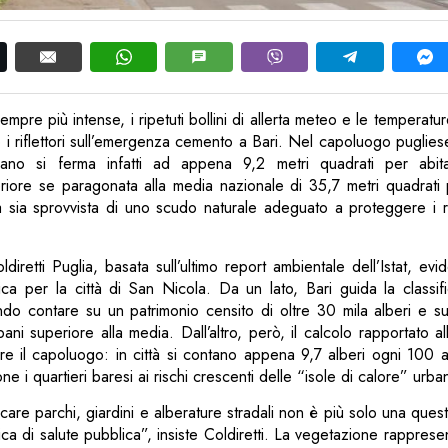
mpre più intense, i ripetuti bollini di allerta meteo e le temperatu
i riflettori sull’emergenza cemento a Bari. Nel capoluogo pugliese 
no si ferma infatti ad appena 9,2 metri quadrati per abita
riore se paragonata alla media nazionale di 35,7 metri quadrati 
tà sia sprovvista di uno scudo naturale adeguato a proteggere i re
oldiretti Puglia, basata sull’ultimo report ambientale dell’Istat, ev
tica per la città di San Nicola. Da un lato, Bari guida la classif
endo contare su un patrimonio censito di oltre 30 mila alberi e s
ani superiore alla media. Dall’altro, però, il calcolo rapportato al
re il capoluogo: in città si contano appena 9,7 alberi ogni 100 a
ne i quartieri baresi ai rischi crescenti delle “isole di calore” urba
icare parchi, giardini e alberature stradali non è più solo una ques
ca di salute pubblica”, insiste Coldiretti. La vegetazione rappresent