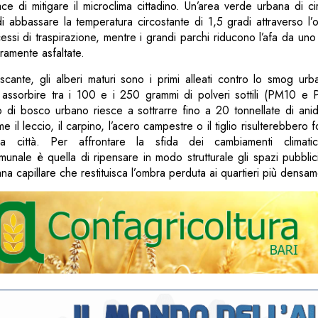
ce di mitigare il microclima cittadino. Un’area verde urbana di c
di abbassare la temperatura circostante di 1,5 gradi attraverso l
essi di traspirazione, mentre i grandi parchi riducono l’afa da uno 
eramente asfaltate.
frescante, gli alberi maturi sono i primi alleati contro lo smog ur
 assorbire tra i 100 e i 250 grammi di polveri sottili (PM10 e P
o di bosco urbano riesce a sottrarre fino a 20 tonnellate di anid
il leccio, il carpino, l’acero campestre o il tiglio risulterebbero 
ella città. Per affrontare la sfida dei cambiamenti climatic
omunale è quella di ripensare in modo strutturale gli spazi pubblic
na capillare che restituisca l’ombra perduta ai quartieri più densam