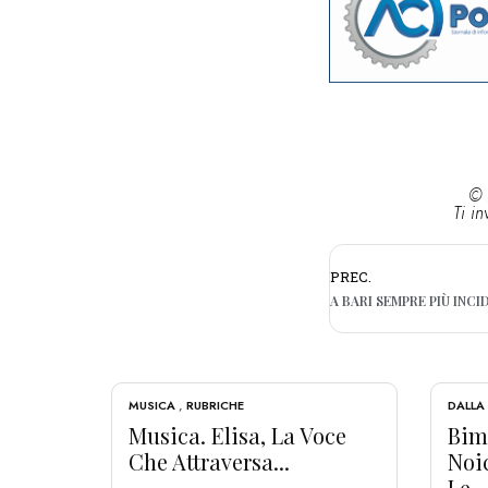
© 
Ti in
PREC.
MUSICA
,
RUBRICHE
DALLA
Musica. Elisa, La Voce
Bim
Che Attraversa...
Noi
Le...