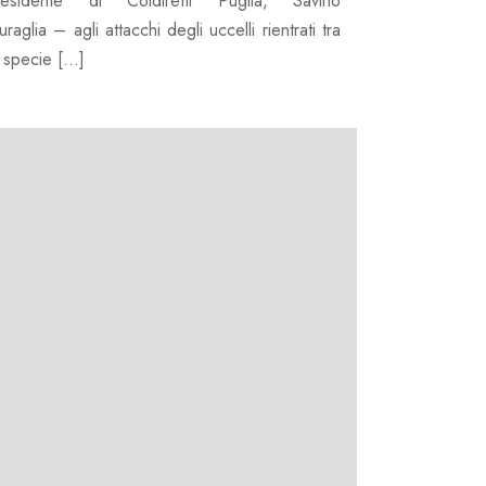
residente di Coldiretti Puglia, Savino
raglia – agli attacchi degli uccelli rientrati tra
e specie […]