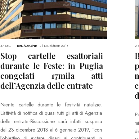
47 SEC
REDAZIONE
-
21 DICEMBRE 2018
2 
Stop cartelle esattoriali
B
durante le Feste: in Puglia
p
congelati 17mila atti
m
dell’Agenzia delle entrate
d
Niente cartelle durante le festività natalizie.
L’attività di notifica di quasi tutti gli atti di Agenzia
P
delle entrate-Riscossione sarà infatti sospesa
m
dal 23 dicembre 2018 al 6 gennaio 2019, “con
d
l’obiettivo di evitare disagi ai contribuenti in