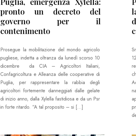
Puglia, emergenza Xylella:
P
pronto un decreto del
l
governo per il
contenimento
c
Prosegue la mobilitazione del mondo agricolo
S
pugliese, indetta a oltranza da lunedì scorso 10
1
dicembre da CIA – Agricoltori Italiani,
r
Confagricoltura e Alleanza delle cooperative di
c
Puglia, per rappresentare la rabbia degli
A
agricoltori fortemente danneggiati dalle gelate
n
di inizio anno, dalla Xylella fastidiosa e da un Psr
a
in forte ritardo. “A tal proposito – si […]
pr
de