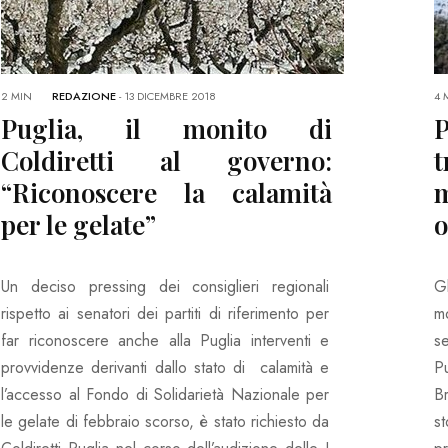
2 MIN
REDAZIONE
-
13 DICEMBRE 2018
4 
Puglia, il monito di
Coldiretti al governo:
t
“Riconoscere la calamità
per le gelate”
o
Un deciso pressing dei consiglieri regionali
Gl
rispetto ai senatori dei partiti di riferimento per
m
far riconoscere anche alla Puglia interventi e
s
provvidenze derivanti dallo stato di calamità e
P
l’accesso al Fondo di Solidarietà Nazionale per
Br
le gelate di febbraio scorso, è stato richiesto da
s