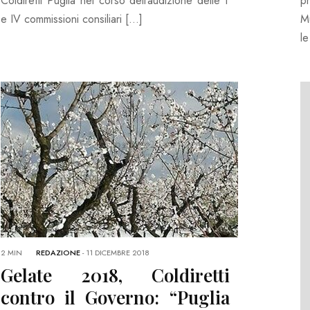
Coldiretti Puglia nel corso dell’audizione delle I
p
e IV commissioni consiliari […]
Mu
l
2 MIN
REDAZIONE
-
11 DICEMBRE 2018
Gelate 2018, Coldiretti
contro il Governo: “Puglia