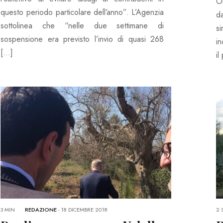
O
questo periodo particolare dell’anno”. L’Agenzia
d
sottolinea che “nelle due settimane di
s
sospensione era previsto l’invio di quasi 268
in
[…]
il
3 MIN
REDAZIONE
-
18 DICEMBRE 2018
2 