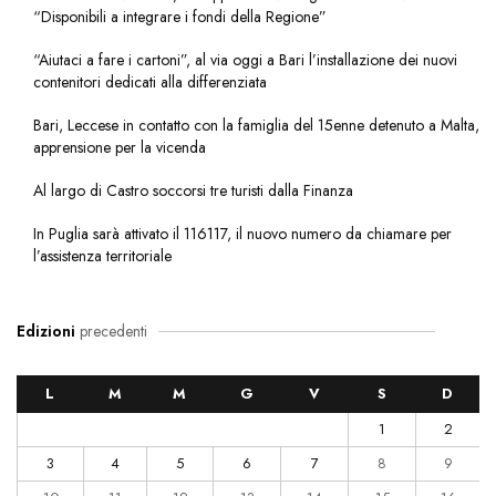
“Disponibili a integrare i fondi della Regione”
“Aiutaci a fare i cartoni”, al via oggi a Bari l’installazione dei nuovi
contenitori dedicati alla differenziata
Bari, Leccese in contatto con la famiglia del 15enne detenuto a Malta,
apprensione per la vicenda
Al largo di Castro soccorsi tre turisti dalla Finanza
In Puglia sarà attivato il 116117, il nuovo numero da chiamare per
l’assistenza territoriale
Edizioni
precedenti
L
M
M
G
V
S
D
1
2
3
4
5
6
7
8
9