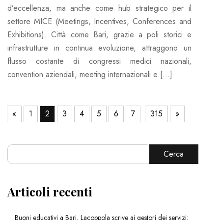
d’eccellenza, ma anche come hub strategico per il
settore MICE (Meetings, Incentives, Conferences and
Exhibitions). Città come Bari, grazie a poli storici e
infrastrutture in continua evoluzione, attraggono un
flusso costante di congressi medici nazionali,
convention aziendali, meeting internazionali e […]
«
1
2
3
4
5
6
7
315
»
Cerca
Articoli recenti
Buoni educativi a Bari, Lacoppola scrive ai gestori dei servizi: