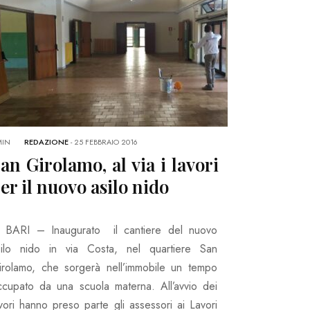
MIN
REDAZIONE
-
25 FEBBRAIO 2016
an Girolamo, al via i lavori
er il nuovo asilo nido
n BARI – Inaugurato il cantiere del nuovo
silo nido in via Costa, nel quartiere San
irolamo, che sorgerà nell’immobile un tempo
ccupato da una scuola materna. All’avvio dei
vori hanno preso parte gli assessori ai Lavori