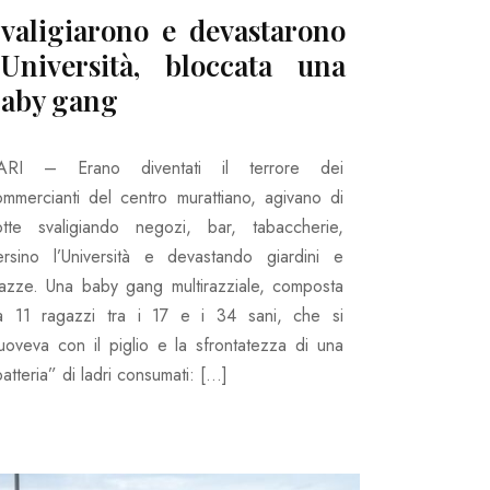
valigiarono e devastarono
’Università, bloccata una
aby gang
ARI – Erano diventati il terrore dei
ommercianti del centro murattiano, agivano di
otte svaligiando negozi, bar, tabaccherie,
ersino l’Università e devastando giardini e
iazze. Una baby gang multirazziale, composta
a 11 ragazzi tra i 17 e i 34 sani, che si
uoveva con il piglio e la sfrontatezza di una
atteria” di ladri consumati: […]