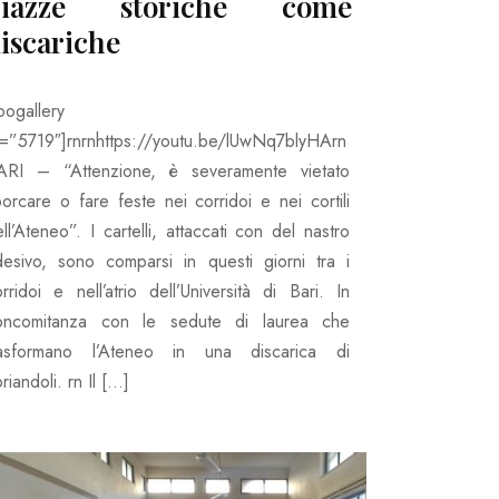
piazze storiche come
iscariche
oogallery
d=”5719″]rnrnhttps://youtu.be/lUwNq7blyHArn
ARI – “Attenzione, è severamente vietato
orcare o fare feste nei corridoi e nei cortili
ll’Ateneo”. I cartelli, attaccati con del nastro
desivo, sono comparsi in questi giorni tra i
rridoi e nell’atrio dell’Università di Bari. In
oncomitanza con le sedute di laurea che
rasformano l’Ateneo in una discarica di
riandoli. rn Il […]