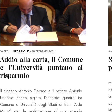
16 SEC
REDAZIONE
-
28 FEBBRAIO 2016
3 
Addio alla carta, il Comune
S
e l’Università puntano al
p
risparmio
r
a
Il sindaco Antonio Decaro e il rettore Antonio
G
Uricchio hanno siglato l’accordo quadro tra
o
Comune e Università degli Studi di Bari “Aldo
la
Moro” per la realizzazione di una agenda