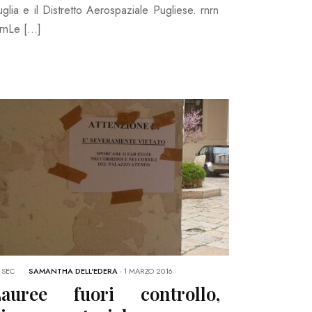
glia e il Distretto Aerospaziale Pugliese. rnrn
nrnLe […]
 SEC
SAMANTHA DELL'EDERA
-
1 MARZO 2016
Lauree fuori controllo,