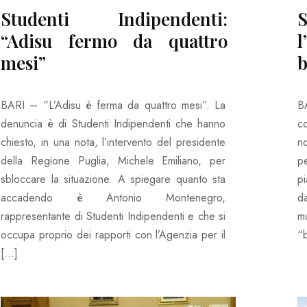
Studenti Indipendenti:
S
“Adisu fermo da quattro
l
mesi”
b
BARI – “L’Adisu è ferma da quattro mesi”. La
B
denuncia è di Studenti Indipendenti che hanno
c
chiesto, in una nota, l’intervento del presidente
n
della Regione Puglia, Michele Emiliano, per
p
sbloccare la situazione. A spiegare quanto sta
p
accadendo è Antonio Montenegro,
d
rappresentante di Studenti Indipendenti e che si
m
occupa proprio dei rapporti con l’Agenzia per il
“b
[…]