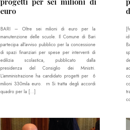
progetti per sei milioni di
euro
d
BARI – Oltre sei milioni di euro per la
[f
manutenzione delle scuole. Il Comune di Bari
i
partecipa all’avviso pubblico per la concessione
B
di spazi finanziari per spese per interventi di
sp
edilizia scolastica, pubblicato dalla
de
presidenza del Consiglio dei Ministri.
a
L’amministrazione ha candidato progetti per 6
co
milioni 330mila euro. rn Si tratta degli accordi
c
quadro per la […]
t
co