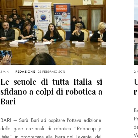
3 MIN
REDAZIONE
-
23 FEBBRAIO 2016
2 
Le scuole di tutta Italia si
U
sfidano a colpi di robotica a
r
Bari
B
P
BARI – Sarà Bari ad ospitare l’ottava edizione
d
delle gare nazionali di robotica “Robocup jr
Ve
Italia”, in programma alla Fiera del Levante, dal