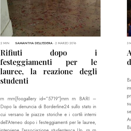
2 MIN
SAMANTHA DELL'EDERA
-
2 MARZO 2016
3 
Rifiuti dopo i
festeggiamenti per le
d
lauree, la reazione degli
studenti
B
i
p
rn rnrn[foogallery id=”5719″]rnrn rn BARI –
su
Dopo la denuncia di Borderline24 sullo stato in
s
cui versano le piazze storiche e i cortili interni
Av
dell’Ateneo dopo i festeggiamenti per le lauree,
B
interviene l’associazione studentesca Up. rn rn