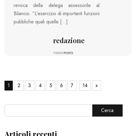
revoca della delega assessorile al
Bilancio. “L’esercizio di importanti funzioni
pubbliche quali quelle […]
redazione
75205
POSTS
1
2
3
4
5
6
7
14
»
Cerca
Articoli recenti