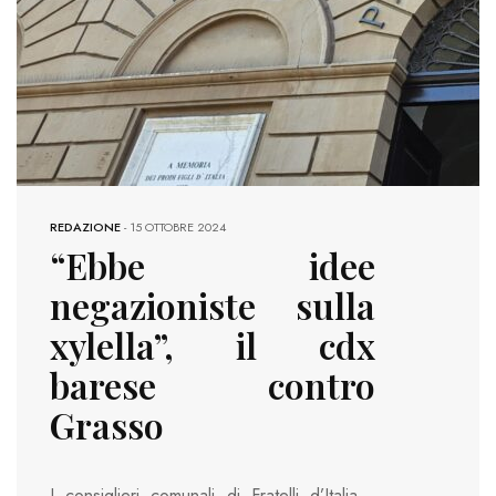
REDAZIONE
-
15 OTTOBRE 2024
“Ebbe idee
negazioniste sulla
xylella”, il cdx
barese contro
Grasso
I consiglieri comunali di Fratelli d’Italia,