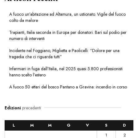
A fuoco un’abitazione ad Altamura, un ustionato. Vigile del fuoco
colto da malore
Trapianti, Italia seconda in Europa per donatori. Bari sul podio per
numero di interventi
Incidente nel Foggiano, Miglietta e Paolicelli: “Dolore per una
tragedia che ci riguarda tutti”
Infermieri in fuga dall’Italia, nel 2025 quasi 5.800 professionisti
hanno scelto l’estero
A fuoco 50 ettari del bosco Pantano a Gravina: incendio in corso
Edizioni
precedenti
L
M
M
G
V
S
D
1
2