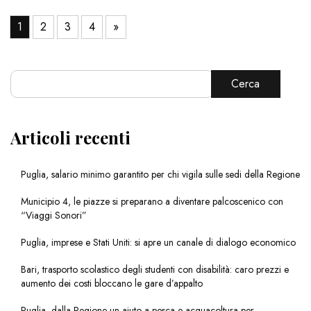
1
2
3
4
»
Cerca
Articoli recenti
Puglia, salario minimo garantito per chi vigila sulle sedi della Regione
Municipio 4, le piazze si preparano a diventare palcoscenico con
“Viaggi Sonori”
Puglia, imprese e Stati Uniti: si apre un canale di dialogo economico
Bari, trasporto scolastico degli studenti con disabilità: caro prezzi e
aumento dei costi bloccano le gare d’appalto
Puglia, dalla Regione un aiuto a pesca e acquacoltura per