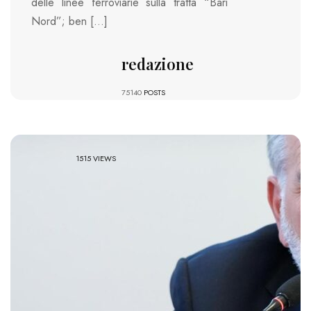
delle linee ferroviarie sulla tratta “Bari
Nord”; ben […]
redazione
75140
POSTS
1515 VIEWS