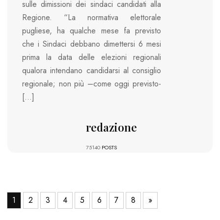
sulle dimissioni dei sindaci candidati alla
Regione. “La normativa elettorale
pugliese, ha qualche mese fa previsto
che i Sindaci debbano dimettersi 6 mesi
prima la data delle elezioni regionali
qualora intendano candidarsi al consiglio
regionale; non più –come oggi previsto-
[…]
redazione
75140
POSTS
1
2
3
4
5
6
7
8
»