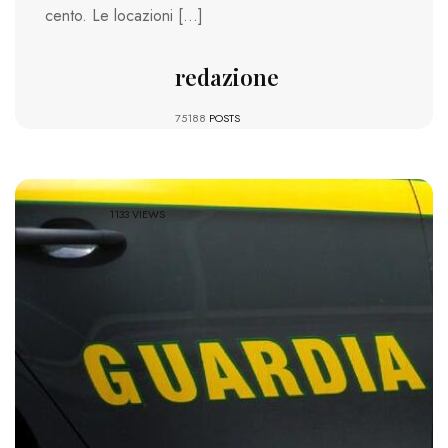
cento. Le locazioni […]
redazione
75188
POSTS
1133 VIEWS