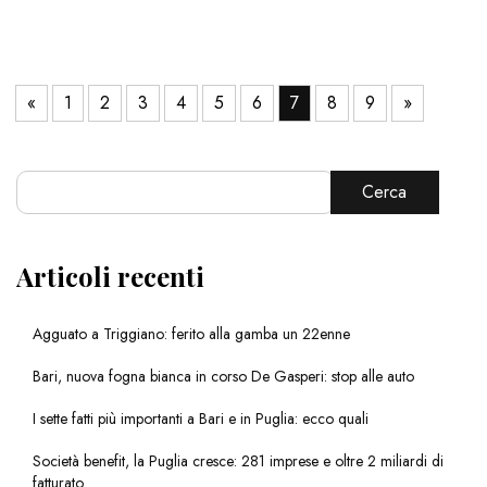
«
1
2
3
4
5
6
7
8
9
»
Cerca
Articoli recenti
Agguato a Triggiano: ferito alla gamba un 22enne
Bari, nuova fogna bianca in corso De Gasperi: stop alle auto
I sette fatti più importanti a Bari e in Puglia: ecco quali
Società benefit, la Puglia cresce: 281 imprese e oltre 2 miliardi di
fatturato