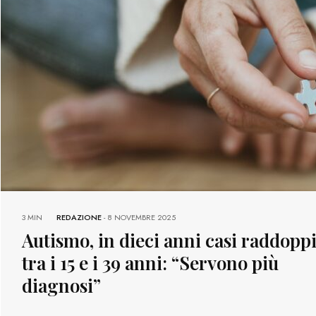
3 MIN
REDAZIONE
-
8 NOVEMBRE 2025
Autismo, in dieci anni casi raddoppi
tra i 15 e i 39 anni: “Servono più
diagnosi”