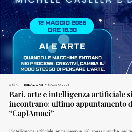
2 MIN
REDAZIONE
-
9 MAGGIO 2026
Bari, arte e intelligenza artificiale s
incontrano: ultimo appuntamento d
“CapIAmoci”
L’intelligenza artificiale entra sempre più spesso anche nei ter