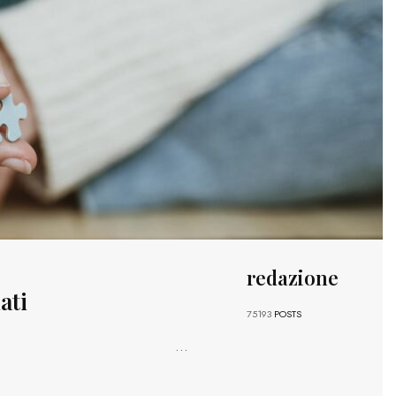
redazione
ati
75193
POSTS
...