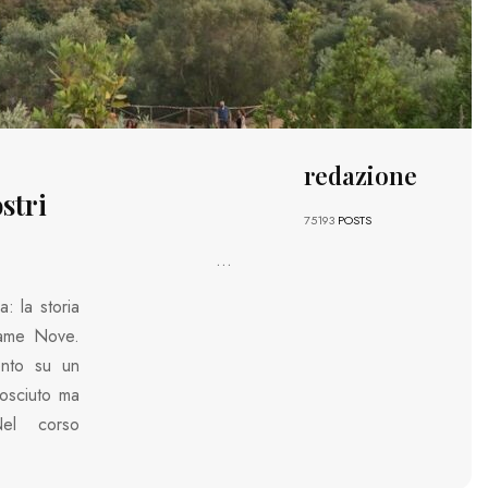
redazione
ostri
75193
POSTS
...
a: la storia
Lame Nove.
ento su un
osciuto ma
Nel corso