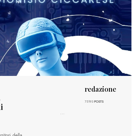
redazione
i
75193
POSTS
i
...
ritori della