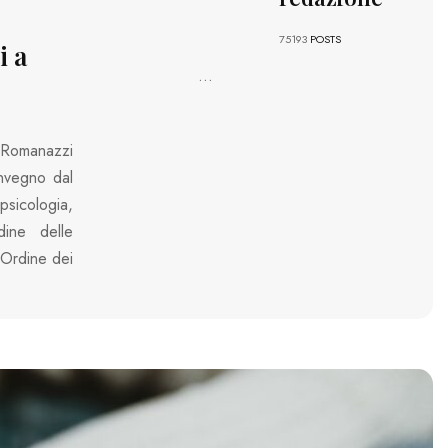
75193
POSTS
i a
...
a Romanazzi
onvegno dal
 psicologia,
dine delle
’Ordine dei