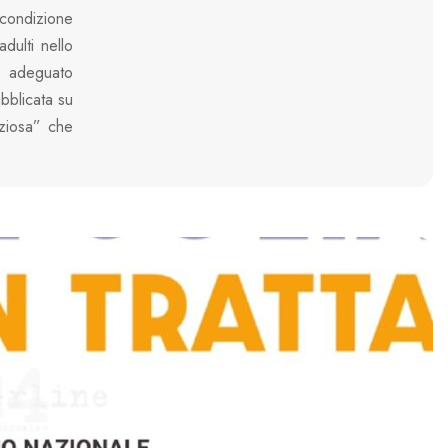
condizione
adulti nello
n adeguato
bblicata su
nziosa” che