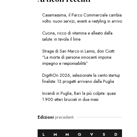
Casamassima, il Parco Commerciale cambia
volto: nuovi servizi, eventi e restyling in arrivo
Cucina, ricco di vitamine e alleato della
salute: in tavola il lime
Strage di San Marco in Lamis, don Ciotti:
“La morte di persone innocenti impone
impegno e responsabilità”
DigithOn 2026, selezionate le cento startup
finaliste: 13 progetti arrivano dalla Puglia
Incendi in Puglia, Bari la più colpita: quasi
1.900 ettari bruciati in due mesi
Edizioni
precedenti
L
M
M
G
V
S
D