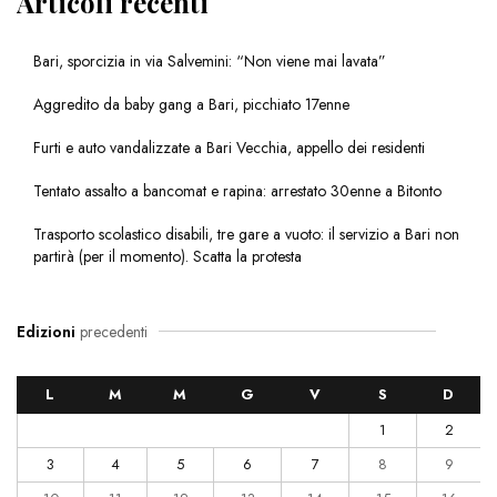
Articoli recenti
Bari, sporcizia in via Salvemini: “Non viene mai lavata”
Aggredito da baby gang a Bari, picchiato 17enne
Furti e auto vandalizzate a Bari Vecchia, appello dei residenti
Tentato assalto a bancomat e rapina: arrestato 30enne a Bitonto
Trasporto scolastico disabili, tre gare a vuoto: il servizio a Bari non
partirà (per il momento). Scatta la protesta
Edizioni
precedenti
L
M
M
G
V
S
D
1
2
3
4
5
6
7
8
9