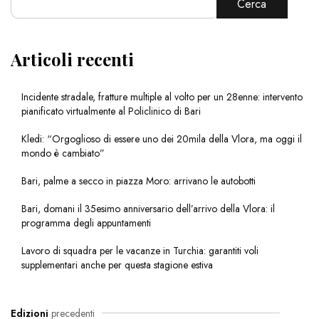
Cerca
Articoli recenti
Incidente stradale, fratture multiple al volto per un 28enne: intervento
pianificato virtualmente al Policlinico di Bari
Kledi: “Orgoglioso di essere uno dei 20mila della Vlora, ma oggi il
mondo è cambiato”
Bari, palme a secco in piazza Moro: arrivano le autobotti
Bari, domani il 35esimo anniversario dell’arrivo della Vlora: il
programma degli appuntamenti
Lavoro di squadra per le vacanze in Turchia: garantiti voli
supplementari anche per questa stagione estiva
Edizioni
precedenti