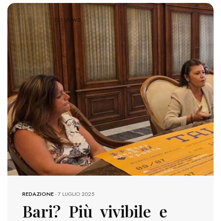
723 VIEWS
REDAZIONE
-
7 LUGLIO 2025
Bari? Più vivibile e