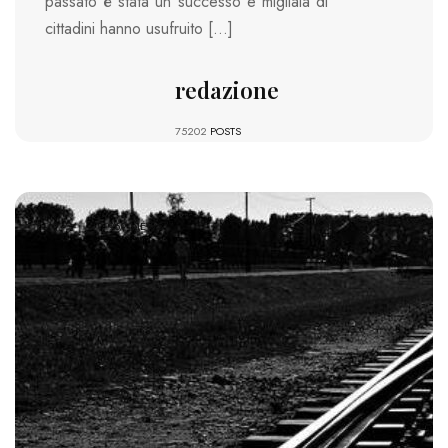
passato è stata un successo e migliaia di
cittadini hanno usufruito […]
redazione
75202
POSTS
969 VIEWS