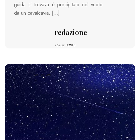
guida si trovava è precipitato nel vuoto
da un cavalcavia. […]
redazione
75202
POSTS
638 VIEWS