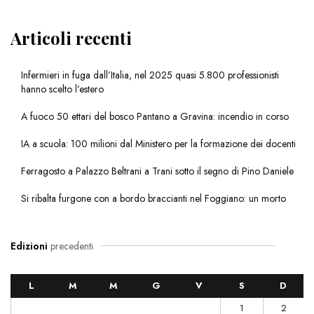
Articoli recenti
Infermieri in fuga dall’Italia, nel 2025 quasi 5.800 professionisti
hanno scelto l’estero
A fuoco 50 ettari del bosco Pantano a Gravina: incendio in corso
IA a scuola: 100 milioni dal Ministero per la formazione dei docenti
Ferragosto a Palazzo Beltrani a Trani sotto il segno di Pino Daniele
Si ribalta furgone con a bordo braccianti nel Foggiano: un morto
Edizioni
precedenti
L
M
M
G
V
S
D
1
2