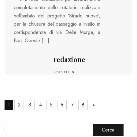
completamento delle rotatorie realizzate
nell’ambito del progetto ‘Strade nuove’,
per la chiusura del passaggio a livello in
corrispondenza di via Delle Murge, a
Bari. Queste […]
redazione
75202
POSTS
1
2
3
4
5
6
7
8
»
Cerca