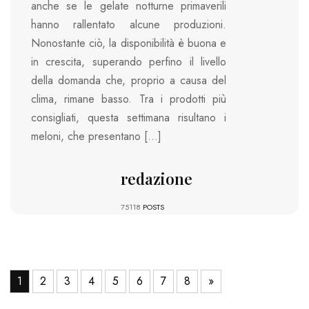
anche se le gelate notturne primaverili
hanno rallentato alcune produzioni.
Nonostante ciò, la disponibilità è buona e
in crescita, superando perfino il livello
della domanda che, proprio a causa del
clima, rimane basso. Tra i prodotti più
consigliati, questa settimana risultano i
meloni, che presentano […]
redazione
75118
POSTS
1
2
3
4
5
6
7
8
»