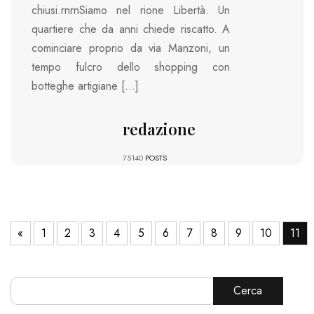
chiusi.rnrnSiamo nel rione Libertà. Un
quartiere che da anni chiede riscatto. A
cominciare proprio da via Manzoni, un
tempo fulcro dello shopping con
botteghe artigiane […]
redazione
75140
POSTS
«
1
2
3
4
5
6
7
8
9
10
11
Cerca