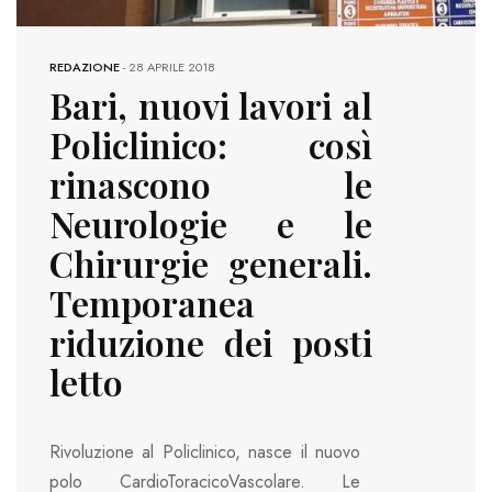
REDAZIONE
-
28 APRILE 2018
Bari, nuovi lavori al
Policlinico: così
rinascono le
Neurologie e le
Chirurgie generali.
Temporanea
riduzione dei posti
letto
Rivoluzione al Policlinico, nasce il nuovo
polo CardioToracicoVascolare. Le