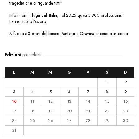
tragedia che ci riguarda tutti”
Infermieri in fuga dall’Italia, nel 2025 quasi 5.800 professionisti
hanno scelto l’estero
A fuoco 50 ettari del bosco Pantano a Gravina: incendio in corso
Edizioni
precedenti
L
M
M
G
V
S
D
1
2
3
4
5
6
7
8
9
10
11
12
13
14
15
16
17
18
19
20
21
22
23
24
25
26
27
28
29
30
31