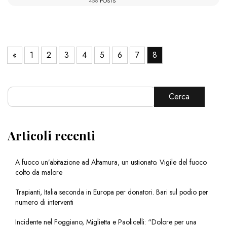
458
POSTS
«
1
2
3
4
5
6
7
8
Cerca
Articoli recenti
A fuoco un’abitazione ad Altamura, un ustionato. Vigile del fuoco
colto da malore
Trapianti, Italia seconda in Europa per donatori. Bari sul podio per
numero di interventi
Incidente nel Foggiano, Miglietta e Paolicelli: “Dolore per una