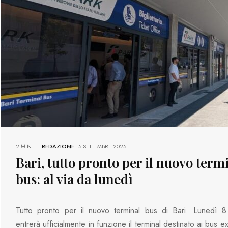
2 MIN
REDAZIONE
-
5 SETTEMBRE 2025
Bari, tutto pronto per il nuovo term
bus: al via da lunedì
Tutto pronto per il nuovo terminal bus di Bari. Lunedì 8
entrerà ufficialmente in funzione il terminal destinato ai bus e