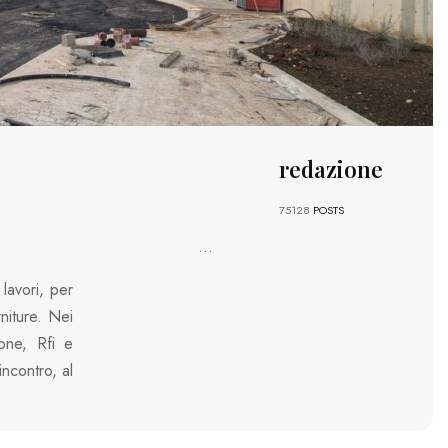
redazione
75128
POSTS
...
 lavori, per
niture. Nei
one, Rfi e
incontro, al