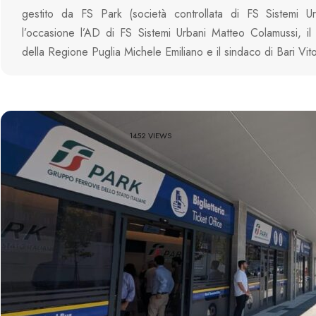
gestito da FS Park (società controllata di FS Sistemi Ur
l’occasione l’AD di FS Sistemi Urbani Matteo Colamussi, il
della Regione Puglia Michele Emiliano e il sindaco di Bari Vit
1452 VIEWS