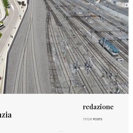
redazione
nzia
75128
POSTS
...