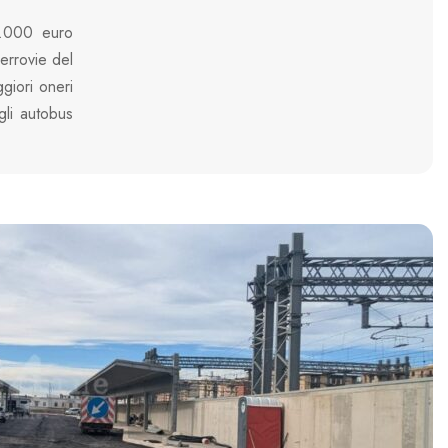
0.000 euro
errovie del
giori oneri
gli autobus