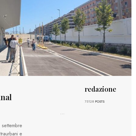
redazione
inal
75128
POSTS
...
 settembre
xtraurbani e