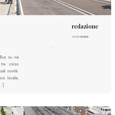
redazione
75128
POSTS
...
Bus su via
 tra corso
ali novità:
ico locale,
[…]