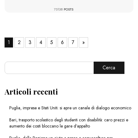
75138
POSTS
1
2
3
4
5
6
7
»
Cerca
Articoli recenti
Puglia, imprese e Stati Uniti: si apre un canale di dialogo economico
Bari, trasporto scolastico degli studenti con disabilità: caro prezzi e
aumento dei costi bloccano le gare d’appalto
Puglia, dalla Regione un aiuto a pesca e acquacoltura per