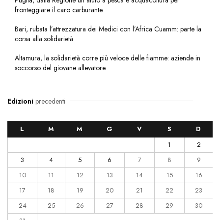
fronteggiare il caro carburante
Bari, rubata l’attrezzatura dei Medici con l’Africa Cuamm: parte la
corsa alla solidarietà
Altamura, la solidarietà corre più veloce delle fiamme: aziende in
soccorso del giovane allevatore
Edizioni
precedenti
L
M
M
G
V
S
D
1
2
3
4
5
6
7
8
9
10
11
12
13
14
15
16
17
18
19
20
21
22
23
24
25
26
27
28
29
30