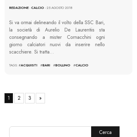
REDAZIONE
-
CALCIO
- 25 AGOSTO 2018
Si va ormai delineando il volto della SSC Bari,
la società di Aurelio De Laurentiis sta
consegnando a mister Cornacchini ogni
giorno calciatori nuovi da inserire nello
scacchiere. Si tratta…
TAGS: #
ACQUISTI
#
BARI
#
BOLLINO
#
CALCIO
1
2
3
»
Cerca