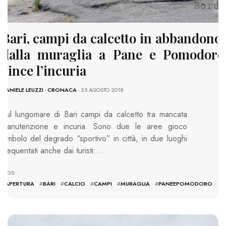
Bari, campi da calcetto in abbandono:
dalla muraglia a Pane e Pomodoro
vince l’incuria
DANIELE LEUZZI
-
CRONACA
- 25 AGOSTO 2018
Sul lungomare di Bari campi da calcetto tra mancata
manutenzione e incuria. Sono due le aree gioco
simbolo del degrado “sportivo” in città, in due luoghi
frequentati anche dai turisti:…
TAGS:
#
APERTURA
#
BARI
#
CALCIO
#
CAMPI
#
MURAGLIA
#
PANEEPOMODORO