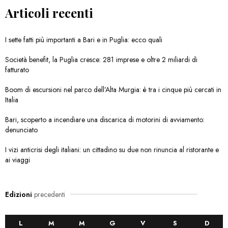
Articoli recenti
I sette fatti più importanti a Bari e in Puglia: ecco quali
Società benefit, la Puglia cresce: 281 imprese e oltre 2 miliardi di
fatturato
Boom di escursioni nel parco dell’Alta Murgia: è tra i cinque più cercati in
Italia
Bari, scoperto a incendiare una discarica di motorini di avviamento:
denunciato
I vizi anticrisi degli italiani: un cittadino su due non rinuncia al ristorante e
ai viaggi
Edizioni
precedenti
L
M
M
G
V
S
D