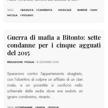
TAGS: #
BASILICA
#
CAMERATA MUSICALE BARESE
#
SAN
NICOLA
#
VIOLINO
Guerra di mafia a Bitonto: sette
condanne per i cinque agguati
del 2015
REDAZIONE
-
PUGLIA
- 16 DICEMBRE 2018
Spararono contro l’appartamento sbagliato,
con l’obiettivo di colpire un affiliato di un clan
rivale, e un proiettile si conficcò nello
schienale della sedia dove era seduto un
ignaro condomino, rimasto…
TAGS: #
CONDANNE
#
MAFIA
#
PUGLIA