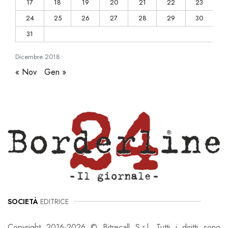
17
18
19
20
21
22
23
24
25
26
27
28
29
30
31
Dicembre
2018
« Nov
Gen »
SOCIETÀ
EDITRICE
Copyright 2016-2026 © Bitrecall S.r.l. Tutti i diritti sono