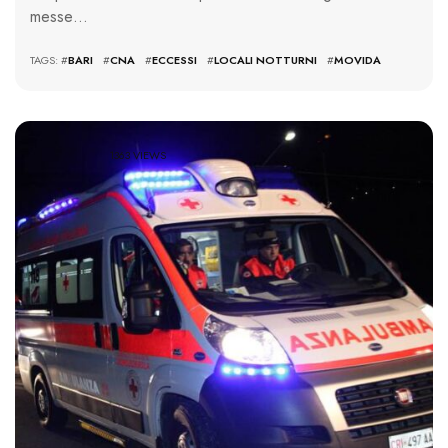
messe…
TAGS: #
BARI
#
CNA
#
ECCESSI
#
LOCALI NOTTURNI
#
MOVIDA
1363 VIEWS