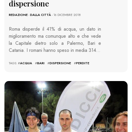
dispersione
REDAZIONE
-
DALLA CITTÀ
- 16 DICEMBRE 2018
Roma disperde il 41% di acqua, un dato in
miglioramento ma comunque alto e che vede
la Capitale dietro solo a Palermo, Bari e
Catania. I romani hanno speso in media 314…
TAGS: #
ACQUA
#
BARI
#
DISPERSIONE
#
PERDITE
2126 VIEWS