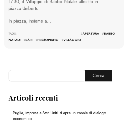
17.30, il Villaggio di Babbo Natale allestito in
piazza Umberto.
In piazza, insieme a…
TAGS: #
APERTURA
#
BABBO
NATALE
#
BARI
#
PRIMOPIANO
#
VILLAGGIO
Cerca
Articoli recenti
Puglia, imprese e Stati Uniti: si apre un canale di dialogo
economico