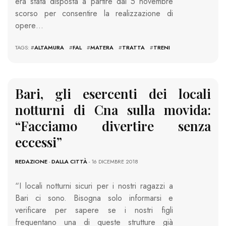
era stata disposta a partire dal 5 novembre
scorso per consentire la realizzazione di
opere…
TAGS: #
ALTAMURA
#
FAL
#
MATERA
#
TRATTA
#
TRENI
Bari, gli esercenti dei locali
notturni di Cna sulla movida:
“Facciamo divertire senza
eccessi”
REDAZIONE
-
DALLA CITTÀ
- 16 DICEMBRE 2018
“I locali notturni sicuri per i nostri ragazzi a
Bari ci sono. Bisogna solo informarsi e
verificare per sapere se i nostri figli
frequentano una di queste strutture già