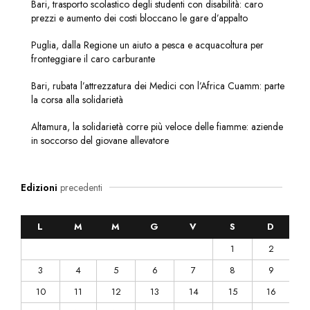
Bari, trasporto scolastico degli studenti con disabilità: caro
prezzi e aumento dei costi bloccano le gare d’appalto
Puglia, dalla Regione un aiuto a pesca e acquacoltura per
fronteggiare il caro carburante
Bari, rubata l’attrezzatura dei Medici con l’Africa Cuamm: parte
la corsa alla solidarietà
Altamura, la solidarietà corre più veloce delle fiamme: aziende
in soccorso del giovane allevatore
Edizioni
precedenti
L
M
M
G
V
S
D
1
2
3
4
5
6
7
8
9
10
11
12
13
14
15
16