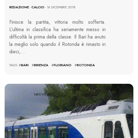
REDAZIONE
-
CALCIO
- 16 DICEMBRE 2018
Finisce la partita, vittoria molto sofferta.
L’ultima in classifica ha seriamente messo in
difficoltà la prima della classe. Il Bari ha avuto
la meglio solo quando il Rotonda è rimasto in
dieci,…
TAGS: #
BARI
#
BRIENZA
#
FLORIANO
#
ROTONDA
1495 VIEWS