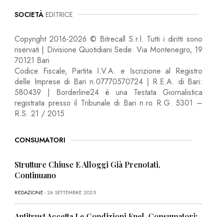
SOCIETÀ
EDITRICE
Copyright 2016-2026 © Bitrecall S.r.l. Tutti i diritti sono
riservati | Divisione Quotidiani Sede: Via Montenegro, 19
70121 Bari
Codice Fiscale, Partita I.V.A. e Iscrizione al Registro
delle Imprese di Bari n.07770570724 | R.E.A. di Bari:
580439 | Borderline24 è una Testata Giornalistica
registrata presso il Tribunale di Bari n.ro R.G. 5301 –
R.S. 21 / 2015
CONSUMATORI
Strutture Chiuse E Alloggi Già Prenotati,
Continuano
REDAZIONE
- 26 SETTEMBRE 2025
Antitrust Accetta Le Condizioni Enel, Consumatori: