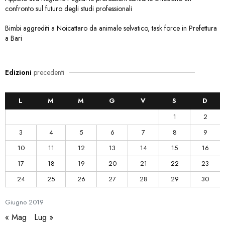
confronto sul futuro degli studi professionali
Bimbi aggrediti a Noicattaro da animale selvatico, task force in Prefettura
a Bari
Edizioni
precedenti
L
M
M
G
V
S
D
1
2
3
4
5
6
7
8
9
10
11
12
13
14
15
16
17
18
19
20
21
22
23
24
25
26
27
28
29
30
Giugno
2019
« Mag
Lug »