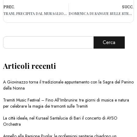
PREC.
SUCC.
TRANI, PRECIPITA DAL MURAGLIONE: UN RAGAZZO IN GRAVI CONDIZIONI
DOMENICA DI SANGUE SULLE STRADE PUGLIESI: UN MORTO A GROTTAGLIE, TRE CICLISTI FERITI A PUTIGNANO
Cerca
Articoli recenti
A Giovinazzo torna il tradizionale appuntamento con la Sagra del Panino
della Nonna
Tremiti Music Festival – Fino All’Imbrunire: tre giorni di musica e natura
per celebrare la magia dei tramonti sulle Tremiti
La città ideale, nel Kursaal Santalucia di Bari il concerto di AYSO
Orchestra
Appello alla Regione Puglia: le professioni sanitarie chiedono un