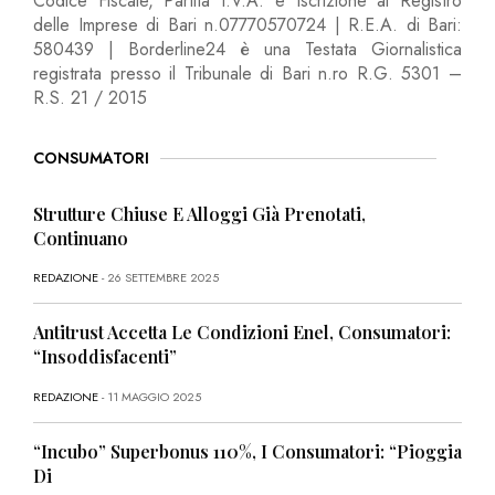
Codice Fiscale, Partita I.V.A. e Iscrizione al Registro
delle Imprese di Bari n.07770570724 | R.E.A. di Bari:
580439 | Borderline24 è una Testata Giornalistica
registrata presso il Tribunale di Bari n.ro R.G. 5301 –
R.S. 21 / 2015
CONSUMATORI
Strutture Chiuse E Alloggi Già Prenotati,
Continuano
REDAZIONE
- 26 SETTEMBRE 2025
Antitrust Accetta Le Condizioni Enel, Consumatori:
“Insoddisfacenti”
REDAZIONE
- 11 MAGGIO 2025
“Incubo” Superbonus 110%, I Consumatori: “Pioggia
Di