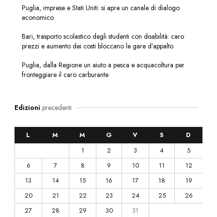
Puglia, imprese e Stati Uniti: si apre un canale di dialogo
economico
Bari, trasporto scolastico degli studenti con disabilità: caro
prezzi e aumento dei costi bloccano le gare d’appalto
Puglia, dalla Regione un aiuto a pesca e acquacoltura per
fronteggiare il caro carburante
Edizioni
precedenti
L
M
M
G
V
S
D
1
2
3
4
5
6
7
8
9
10
11
12
13
14
15
16
17
18
19
20
21
22
23
24
25
26
27
28
29
30
31