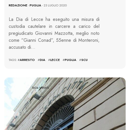
REDAZIONE
-
PUGLIA
- 23 LUGLIO 2020
La Dia di Lecce ha eseguito una misura di
custodia cautelare in carcere a carico del
pregiudicato Giovanni Mazzotta, meglio noto
come “Gianni Conad”, 55enne di Monteroni,
accusato di…
TAGS: #
ARRESTO
#
DIA
#
LECCE
#
PUGLIA
#
SCU
1604 VIEWS