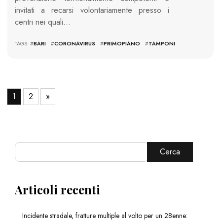
invitati a recarsi volontariamente presso i
centri nei quali…
TAGS: #
BARI
#
CORONAVIRUS
#
PRIMOPIANO
#
TAMPONI
1
2
»
Cerca
Articoli recenti
Incidente stradale, fratture multiple al volto per un 28enne: