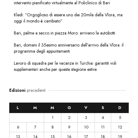
intervento pianificato virtualmente al Policlinico di Bari
Kledi: “Orgoglioso di essere uno dei 20mila della Vlora, ma
oggi il mondo è cambiato”
Bari, palme a secco in piazza Moro: arrivano le autobotti
Bari, domani il 35esimo anniversario dell’arrivo della Vlora: il
programma degli appuntamenti
Lavoro di squadra per le vacanze in Turchia: garantiti voli
supplementari anche per questa stagione estiva
Edizioni
precedenti
L
M
M
G
V
S
D
1
2
3
4
5
6
7
8
9
10
11
12
13
14
15
16
17
18
19