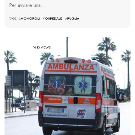
Per avviare una…
TAGS: #
MONOPOLI
#
OSPEDALE
#
PUGLIA
1640 VIEWS