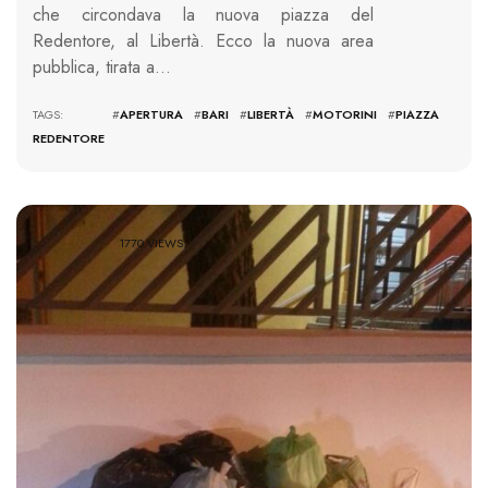
che circondava la nuova piazza del
Redentore, al Libertà. Ecco la nuova area
pubblica, tirata a…
TAGS: #
APERTURA
#
BARI
#
LIBERTÀ
#
MOTORINI
#
PIAZZA
REDENTORE
1770 VIEWS