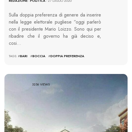
REDAZIONE
-
POLITICA
- 27 LUGLIO 2020
Sulla doppia preferenza di genere da inserire
nella legge elettorale pugliese “oggi parlerò
con il presidente Mario Loizzo. Sono qui per
ribadire che il governo ha già deciso e,
cosi…
TAGS: #
BARI
#
BOCCIA
#
DOPPIA PREFERENZA
3256 VIEWS