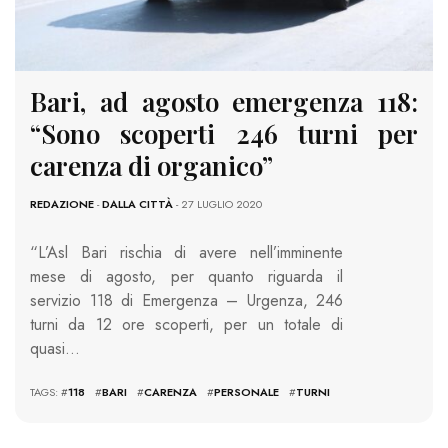
Bari, ad agosto emergenza 118:
“Sono scoperti 246 turni per
carenza di organico”
REDAZIONE
-
DALLA CITTÀ
- 27 LUGLIO 2020
“L’Asl Bari rischia di avere nell’imminente
mese di agosto, per quanto riguarda il
servizio 118 di Emergenza – Urgenza, 246
turni da 12 ore scoperti, per un totale di
quasi…
TAGS: #
118
#
BARI
#
CARENZA
#
PERSONALE
#
TURNI