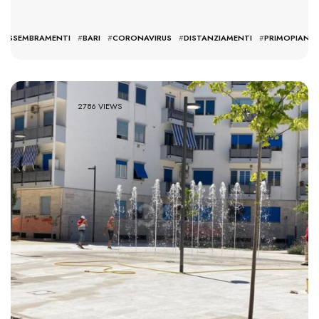
#
ASSEMBRAMENTI
#
BARI
#
CORONAVIRUS
#
DISTANZIAMENTI
#
PRIMOPIANO
2786 VIEWS