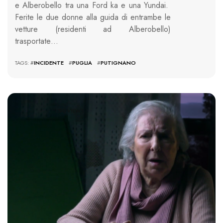
e Alberobello tra una Ford ka e una Yundai.
Ferite le due donne alla guida di entrambe le
vetture (residenti ad Alberobello)
trasportate…
TAGS: #
INCIDENTE
#
PUGLIA
#
PUTIGNANO
1590 VIEWS