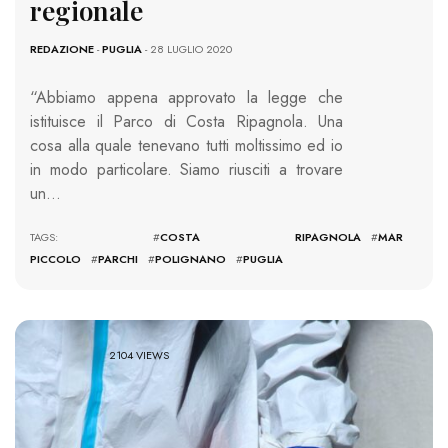
regionale
REDAZIONE
-
PUGLIA
- 28 LUGLIO 2020
“Abbiamo appena approvato la legge che
istituisce il Parco di Costa Ripagnola. Una
cosa alla quale tenevano tutti moltissimo ed io
in modo particolare. Siamo riusciti a trovare
un…
TAGS: #
COSTA RIPAGNOLA
#
MAR
PICCOLO
#
PARCHI
#
POLIGNANO
#
PUGLIA
2104 VIEWS