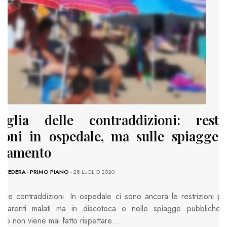
glia delle contraddizioni: rest
zioni in ospedale, ma sulle spiagge
ziamento
LL'EDERA
-
PRIMO PIANO
- 28 LUGLIO 2020
elle contraddizioni. In ospedale ci sono ancora le restrizioni pe
i parenti malati ma in discoteca o nelle spiagge pubbliche i
nto non viene mai fatto rispettare….