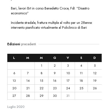
Bari, lavori Brt in corso Benedetto Croce, FdI: “Disastro
economico”
Incidente stradale, fratture multiple al volto per un 28enne:
intervento pianificato virtualmente al Policlinico di Bari
Edizioni
precedenti
L
M
M
G
V
S
D
1
2
3
4
5
6
7
8
9
10
11
12
13
14
15
16
17
18
19
20
21
22
23
24
25
26
27
28
29
30
31
Luglio
2020