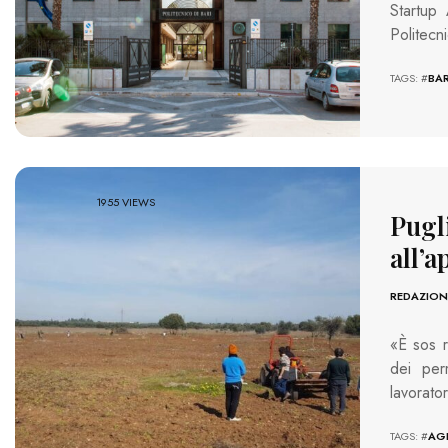
Startup 
Politecn
TAGS: #
BAR
1955 VIEWS
Pugl
all’a
REDAZION
«È sos r
dei per
lavorato
TAGS: #
AG