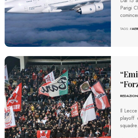
Dal 15 a
Parigi C
cominc
TAGS: #
AE
4254 VIEWS
“Emil
“For
REDAZION
Il Lecce
playoff
squadr