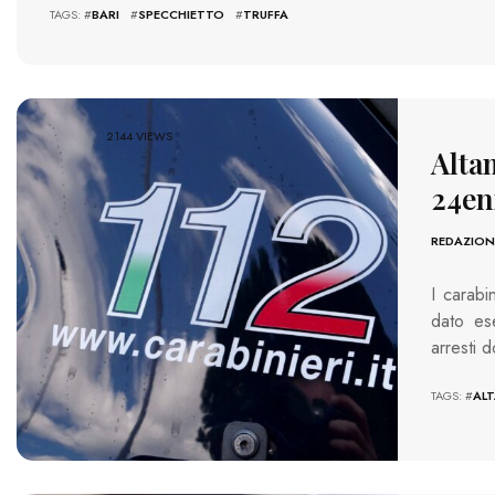
TAGS: #
BARI
#
SPECCHIETTO
#
TRUFFA
2144 VIEWS
Altam
24en
REDAZION
I carabi
dato es
arresti 
TAGS: #
AL