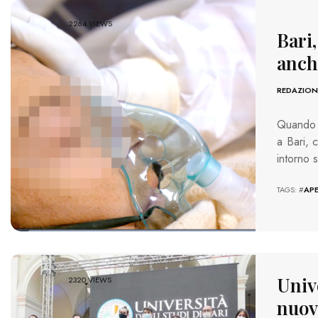
2264 VIEWS
Bari,
anch
REDAZION
Quando s
a Bari, 
intorno 
TAGS: #
AP
Unive
2320 VIEWS
nuovi