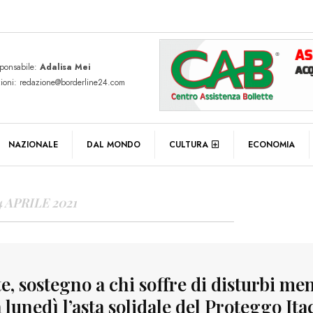
sponsabile:
Adalisa Mei
zioni: redazione@borderline24.com
Y ARCHIVES
NAZIONALE
DAL MONDO
CULTURA
ECONOMIA
4 APRILE 2021
e, sostegno a chi soffre di disturbi men
a lunedì l’asta solidale del Proteggo Ita