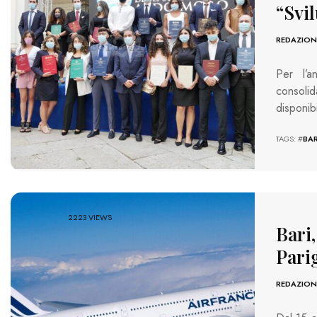
“Svi
REDAZION
Per l’
consolid
disponibi
TAGS: #
BAR
2223 VIEWS
Bari
Parig
REDAZION