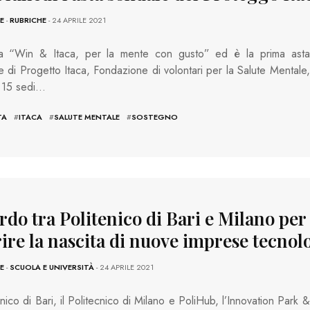
E
-
RUBRICHE
- 24 APRILE 2021
tola “Win & Itaca, per la mente con gusto” ed è la prima asta
e di Progetto Itaca, Fondazione di volontari per la Salute Mentale,
 15 sedi…
TA
#
ITACA
#
SALUTE MENTALE
#
SOSTEGNO
rdo tra Politenico di Bari e Milano per
rire la nascita di nuove imprese tecnol
E
-
SCUOLA E UNIVERSITÀ
- 24 APRILE 2021
cnico di Bari, il Politecnico di Milano e PoliHub, l’Innovation Park &