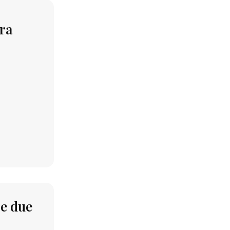
ura
 e due