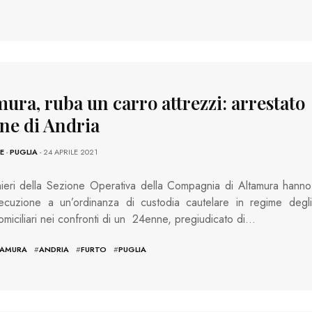
ura, ruba un carro attrezzi: arrestato
ne di Andria
E
-
PUGLIA
- 24 APRILE 2021
nieri della Sezione Operativa della Compagnia di Altamura hanno
ecuzione a un’ordinanza di custodia cautelare in regime degli
domiciliari nei confronti di un 24enne, pregiudicato di…
TAMURA
#
ANDRIA
#
FURTO
#
PUGLIA