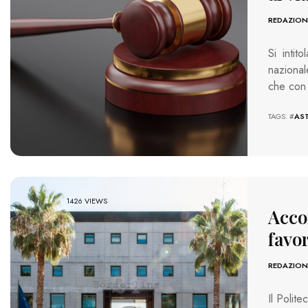
REDAZION
Si inti
nazional
che con
TAGS: #
AS
1426 VIEWS
Acco
favo
REDAZION
Il Polite