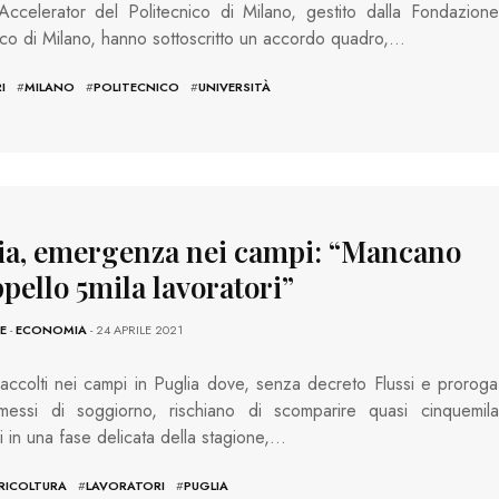
Accelerator del Politecnico di Milano, gestito dalla Fondazione
ico di Milano, hanno sottoscritto un accordo quadro,…
I
#
MILANO
#
POLITECNICO
#
UNIVERSITÀ
ia, emergenza nei campi: “Mancano
ppello 5mila lavoratori”
E
-
ECONOMIA
- 24 APRILE 2021
accolti nei campi in Puglia dove, senza decreto Flussi e proroga
messi di soggiorno, rischiano di scomparire quasi cinquemila
ri in una fase delicata della stagione,…
RICOLTURA
#
LAVORATORI
#
PUGLIA