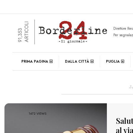
ARTICOLI
Direttore Re
91,353
Per segnala
DAIL
PRIMA PAGINA
DALLA CITTÀ
PUGLIA
2
1472 VIEWS
Salut
al vi