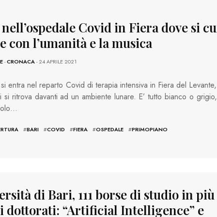
 nell’ospedale Covid in Fiera dove si c
e con l’umanità e la musica
E
-
CRONACA
- 24 APRILE 2021
i entra nel reparto Covid di terapia intensiva in Fiera del Levante,
ci si ritrova davanti ad un ambiente lunare. E’ tutto bianco o grigio,
solo…
ERTURA
#
BARI
#
COVID
#
FIERA
#
OSPEDALE
#
PRIMOPIANO
rsità di Bari, 111 borse di studio in più
 dottorati: “Artificial Intelligence” e