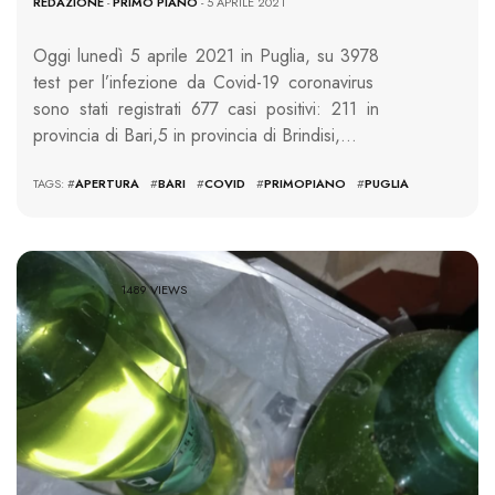
REDAZIONE
-
PRIMO PIANO
- 5 APRILE 2021
Oggi lunedì 5 aprile 2021 in Puglia, su 3978
test per l’infezione da Covid-19 coronavirus
sono stati registrati 677 casi positivi: 211 in
provincia di Bari,5 in provincia di Brindisi,…
TAGS: #
APERTURA
#
BARI
#
COVID
#
PRIMOPIANO
#
PUGLIA
1489 VIEWS