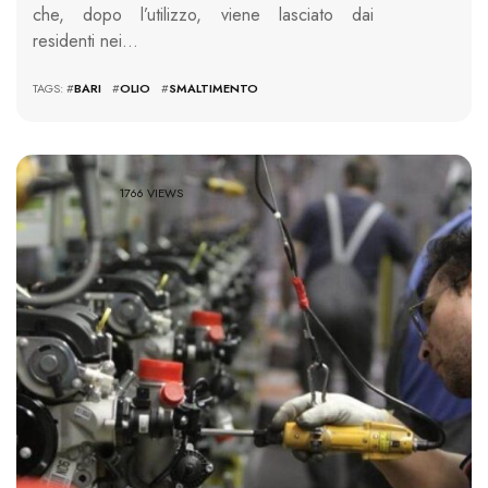
che, dopo l’utilizzo, viene lasciato dai
residenti nei…
TAGS: #
BARI
#
OLIO
#
SMALTIMENTO
1766 VIEWS