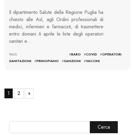
Il dipartimento Salute della Regione Puglia ha
chiesto alle Asl, agli Ordini professionali di
medici, infermieri e farmacisti, di trasmettere
entro domani 6 aprile le liste degli operatori
sanitari e…
TAGS: #
BARO
#
COVID
#
OPERATORI
SANITAZIONI
#
PRIMOPIANO
#
SANZIONI
#
VACCINI
1
2
»
Cerca