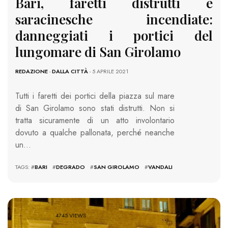
Bari, faretti distrutti e
saracinesche incendiate:
danneggiati i portici del
lungomare di San Girolamo
REDAZIONE
-
DALLA CITTÀ
- 5 APRILE 2021
Tutti i faretti dei portici della piazza sul mare
di San Girolamo sono stati distrutti. Non si
tratta sicuramente di un atto involontario
dovuto a qualche pallonata, perché neanche
un…
TAGS: #
BARI
#
DEGRADO
#
SAN GIROLAMO
#
VANDALI
4745 VIEWS