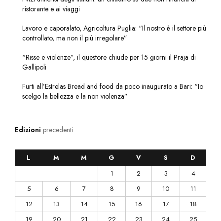
ristorante e ai viaggi
Lavoro e caporalato, Agricoltura Puglia: “Il nostro è il settore più
controllato, ma non il più irregolare”
“Risse e violenze”, il questore chiude per 15 giorni il Praja di
Gallipoli
Furti all’Estrelas Bread and food da poco inaugurato a Bari: “Io
scelgo la bellezza e la non violenza”
Edizioni
precedenti
L
M
M
G
V
S
D
1
2
3
4
5
6
7
8
9
10
11
12
13
14
15
16
17
18
19
20
21
22
23
24
25