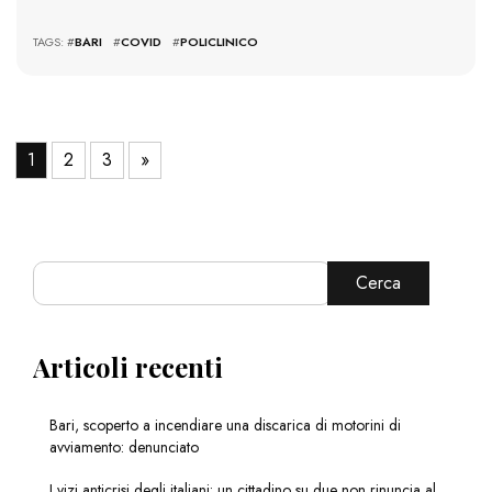
TAGS: #
BARI
#
COVID
#
POLICLINICO
1
2
3
»
Cerca
Articoli recenti
Bari, scoperto a incendiare una discarica di motorini di
avviamento: denunciato
I vizi anticrisi degli italiani: un cittadino su due non rinuncia al