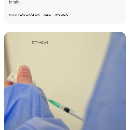
totale…
TAGS: #
LAVORATORI
#
LEO
#
PUGLIA
1717 VIEWS