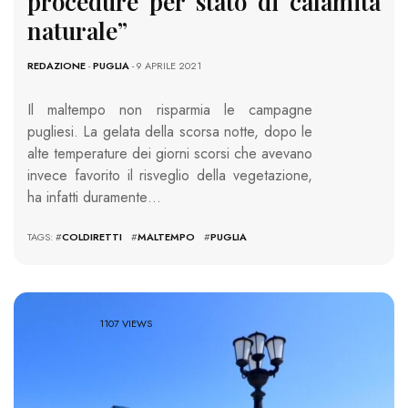
procedure per stato di calamità
naturale”
REDAZIONE
-
PUGLIA
- 9 APRILE 2021
Il maltempo non risparmia le campagne
pugliesi. La gelata della scorsa notte, dopo le
alte temperature dei giorni scorsi che avevano
invece favorito il risveglio della vegetazione,
ha infatti duramente…
TAGS: #
COLDIRETTI
#
MALTEMPO
#
PUGLIA
1107 VIEWS