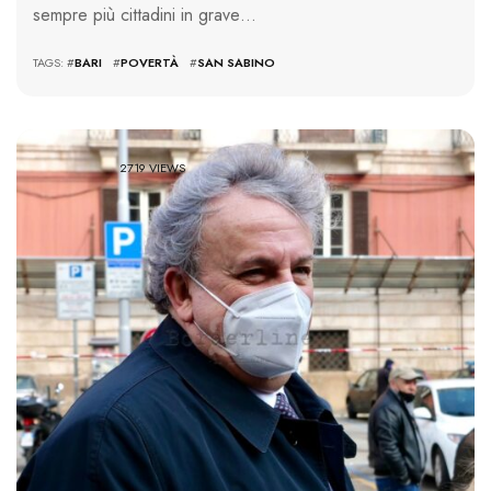
sempre più cittadini in grave…
TAGS: #
BARI
#
POVERTÀ
#
SAN SABINO
2719 VIEWS