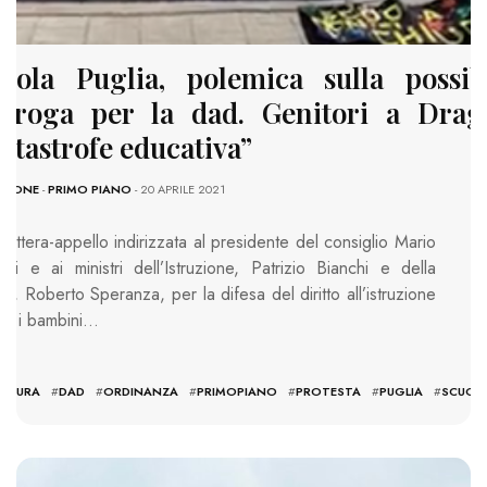
uola Puglia, polemica sulla possib
oroga per la dad. Genitori a Drag
atastrofe educativa”
AZIONE
-
PRIMO PIANO
- 20 APRILE 2021
lettera-appello indirizzata al presidente del consiglio Mario
hi e ai ministri dell’Istruzione, Patrizio Bianchi e della
te, Roberto Speranza, per la difesa del diritto all’istruzione
utti i bambini…
ERTURA
#
DAD
#
ORDINANZA
#
PRIMOPIANO
#
PROTESTA
#
PUGLIA
#
SCUOL