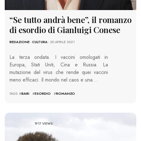
“Se tutto andrà bene”, il romanzo
di esordio di Gianluigi Conese
REDAZIONE
-
CULTURA
- 20 APRILE 2021
La terza ondata. I vaccini omologati in
Europa, Stati Uniti, Cina e Russia. La
mutazione del virus che rende quei vaccini
meno efficaci. Il mondo nel caos e una…
TAGS: #
BARI
#
ESORDIO
#
ROMANZO
1917 VIEWS