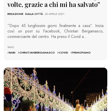
volte, grazie a chi mi ha salvato”
REDAZIONE
-
DALLA CITTÀ
- 20 APRILE 2021
“Dopo 45 lunghissimi giorni finalmente a casa”. Inizia
così un post su Facebook, Christian Bergamasco,
commerciante del centro. Ha preso il Covid a…
TAGS:
#
BARI
#
CHRISTIANBERGAMASCO
#
COVID
#
PRIMOPIANO
1983 VIEWS