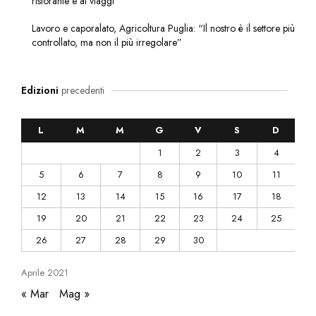
ristorante e ai viaggi
Lavoro e caporalato, Agricoltura Puglia: “Il nostro è il settore più
controllato, ma non il più irregolare”
Edizioni
precedenti
L
M
M
G
V
S
D
1
2
3
4
5
6
7
8
9
10
11
12
13
14
15
16
17
18
19
20
21
22
23
24
25
26
27
28
29
30
Aprile
2021
« Mar
Mag »