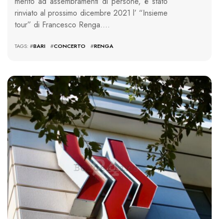
merito ad assembramenti di persone, è stato
rinviato al prossimo dicembre 2021 l’ “Insieme
tour” di Francesco Renga….
TAGS: #
BARI
#
CONCERTO
#
RENGA
1268 VIEWS