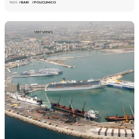
TAGS: #
BARI
#
POLICLINICO
1587 VIEWS