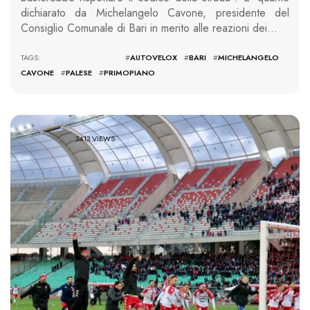
dichiarato da Michelangelo Cavone, presidente del
Consiglio Comunale di Bari in merito alle reazioni dei…
TAGS: #
AUTOVELOX
#
BARI
#
MICHELANGELO
CAVONE
#
PALESE
#
PRIMOPIANO
3413 VIEWS