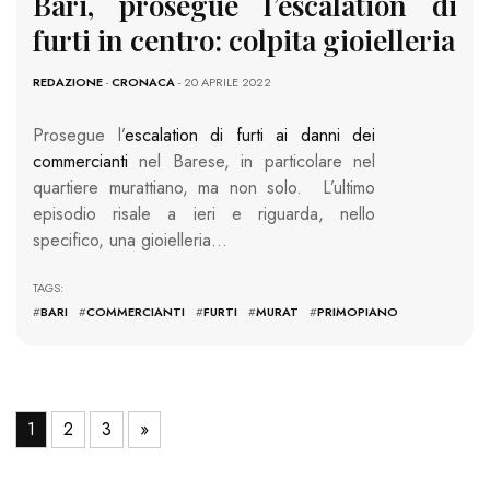
Bari, prosegue l’escalation di
furti in centro: colpita gioielleria
REDAZIONE
-
CRONACA
- 20 APRILE 2022
Prosegue l’
escalation di furti ai danni dei
commercianti
nel Barese, in particolare nel
quartiere murattiano, ma non solo. L’ultimo
episodio risale a ieri e riguarda, nello
specifico, una gioielleria…
TAGS:
#
BARI
#
COMMERCIANTI
#
FURTI
#
MURAT
#
PRIMOPIANO
1
2
3
»