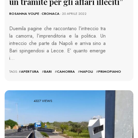
un tramite per gli affari illeciti”
ROSANNA VOLPE
-
CRONACA
- 20 APRILE 2022
Duemila pagine che raccontano l’intreccio tra
la camorra, l’imprenditoria e la politica. Un
intreccio che parte da Napoli e arriva sino a
Bari spingendosi a Lecce. E’ quanto emerge
i…
TAGS: #
APERTURA
#
BARI
#
CAMORRA
#
NAPOLI
#
PRIMOPIANO
4327 VIEWS