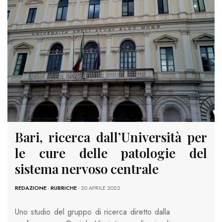
Bari, ricerca dall’Università per
le cure delle patologie del
sistema nervoso centrale
REDAZIONE
-
RUBRICHE
- 20 APRILE 2022
Uno studio del gruppo di ricerca diretto dalla