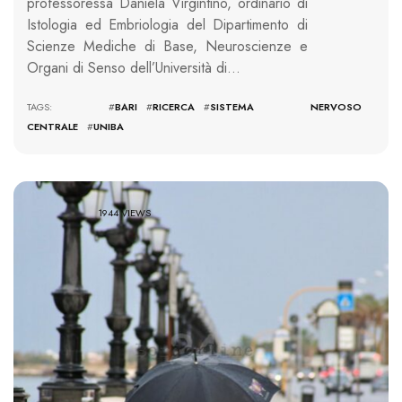
professoressa Daniela Virgintino, ordinario di
Istologia ed Embriologia del Dipartimento di
Scienze Mediche di Base, Neuroscienze e
Organi di Senso dell’Università di…
TAGS: #
BARI
#
RICERCA
#
SISTEMA NERVOSO
CENTRALE
#
UNIBA
1944 VIEWS