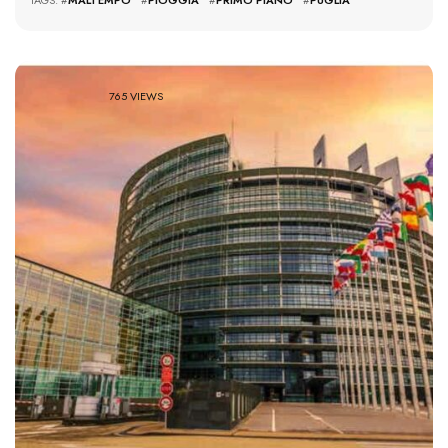
TAGS: #
MALTEMPO
#
PIOGGIA
#
PRIMO PIANO
#
PUGLIA
765 VIEWS