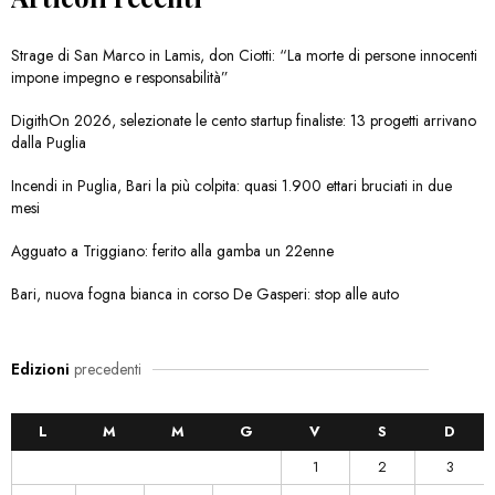
Strage di San Marco in Lamis, don Ciotti: “La morte di persone innocenti
impone impegno e responsabilità”
DigithOn 2026, selezionate le cento startup finaliste: 13 progetti arrivano
dalla Puglia
Incendi in Puglia, Bari la più colpita: quasi 1.900 ettari bruciati in due
mesi
Agguato a Triggiano: ferito alla gamba un 22enne
Bari, nuova fogna bianca in corso De Gasperi: stop alle auto
Edizioni
precedenti
L
M
M
G
V
S
D
1
2
3