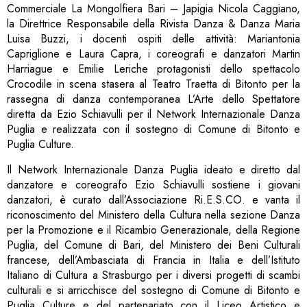
Commerciale La Mongolfiera Bari – Japigia Nicola Caggiano,
la Direttrice Responsabile della Rivista Danza & Danza Maria
Luisa Buzzi, i docenti ospiti delle attività: Mariantonia
Capriglione e Laura Capra, i coreografi e danzatori Martin
Harriague e Emilie Leriche protagonisti dello spettacolo
Crocodile in scena stasera al Teatro Traetta di Bitonto per la
rassegna di danza contemporanea L’Arte dello Spettatore
diretta da Ezio Schiavulli per il Network Internazionale Danza
Puglia e realizzata con il sostegno di Comune di Bitonto e
Puglia Culture.
Il Network Internazionale Danza Puglia ideato e diretto dal
danzatore e coreografo Ezio Schiavulli sostiene i giovani
danzatori, è curato dall’Associazione Ri.E.S.CO. e vanta il
riconoscimento del Ministero della Cultura nella sezione Danza
per la Promozione e il Ricambio Generazionale, della Regione
Puglia, del Comune di Bari, del Ministero dei Beni Culturali
francese, dell’Ambasciata di Francia in Italia e dell’Istituto
Italiano di Cultura a Strasburgo per i diversi progetti di scambi
culturali e si arricchisce del sostegno di Comune di Bitonto e
Puglia Culture e del partenariato con il Liceo Artistico e