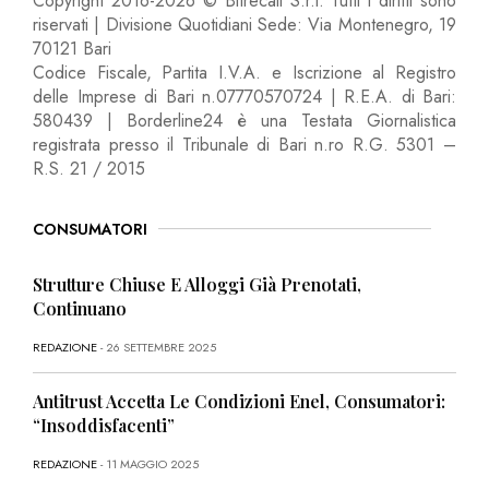
Copyright 2016-2026 © Bitrecall S.r.l. Tutti i diritti sono
riservati | Divisione Quotidiani Sede: Via Montenegro, 19
70121 Bari
Codice Fiscale, Partita I.V.A. e Iscrizione al Registro
delle Imprese di Bari n.07770570724 | R.E.A. di Bari:
580439 | Borderline24 è una Testata Giornalistica
registrata presso il Tribunale di Bari n.ro R.G. 5301 –
R.S. 21 / 2015
CONSUMATORI
Strutture Chiuse E Alloggi Già Prenotati,
Continuano
REDAZIONE
- 26 SETTEMBRE 2025
Antitrust Accetta Le Condizioni Enel, Consumatori:
“Insoddisfacenti”
REDAZIONE
- 11 MAGGIO 2025