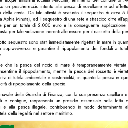
le acque antistanti località Macchia, tenimento del comune di 
so un peschereccio intento alla pesca di novellame e ad effett
tà della costa. Da tale attività è scaturito il sequestro di circa 5
a Aphia Minuta), ed il sequestro di una rete a strascico oltre all’a
ive per un totale di 2.000 euro e la conseguente applicazione d
sta per tale violazione inerenti alle misure per il riassetto della pe
i sotto sequestro sono stati immediatamente rigettati in mare in quan
a sopravvivenza e garantire il ripopolamento dei fondali a tutela
o.
are che la pesca del riccio di mare è temporaneamente vietata
onsentirne il ripopolamento, mentre la pesca del rossetto è viet
ivi di tutela ambientale e sostenibilità, in quanto la pesca in qu
cità di ripopolamento della specie.
vale della Guardia di Finanza, con la sua presenza capillare e 
ali e contigue, rappresenta un presidio essenziale nella lotta con
i e alla pesca illegale, contribuendo in modo determinante al
tela della legalità nel settore marittimo.