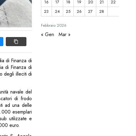
16
17
18
19
20
21
22
23
24
25
26
27
28
Febbraio
2026
« Gen
Mar »
ia di Finanza di
a di Finanza di
degli illeciti di
unità navale del
catori di frodo
nti ad una delle
 2.000 esemplari
ub utilizzate e
4.000 euro.