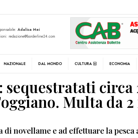
sponsabile:
Adalisa Mei
zioni: redazione@borderline24.com
NAZIONALE
DAL MONDO
CULTURA
ECONOMIA
: sequestratati circ
Foggiano. Multa da 2
 di novellame e ad effettuare la pesca 