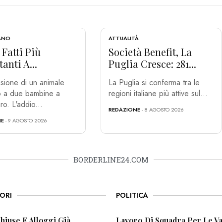
IANO
ATTUALITÀ
e Fatti Più
Società Benefit, La
anti A...
Puglia Cresce: 281...
sione di un animale
La Puglia si conferma tra le
co a due bambine a
regioni italiane più attive sul...
ro. L'addio...
REDAZIONE
- 8 AGOSTO 2026
NE
- 9 AGOSTO 2026
BORDERLINE24.COM
ORI
POLITICA
Chiuse E Alloggi Già
Lavoro Di Squadra Per Le Va