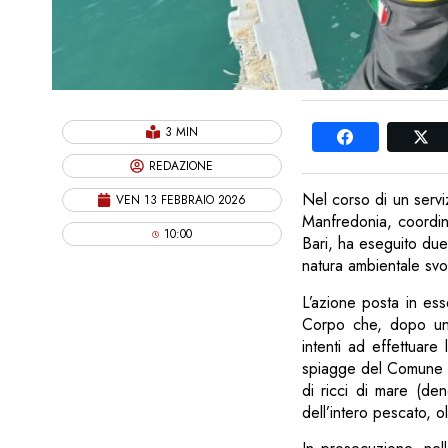
3 MIN
REDAZIONE
Nel corso di un servi
VEN 13 FEBBRAIO 2026
Manfredonia, coordin
10:00
Bari, ha eseguito due d
natura ambientale svol
L’azione posta in ess
Corpo che, dopo un’a
intenti ad effettuare
spiagge del Comune di
di ricci di mare (de
dell’intero pescato, o