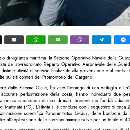
zio di vigilanza marittima, la Sezione Operativa Navale della Guard
ata dal sovraordinato Reparto Operativo Aeronavale della Guardi
istinte attività di servizio finalizzate alla prevenzione e al contrasto 
te sui siti costieri del Promontorio del Gargano.
ere dalle Fiamme Gialle, ha visto l’impiego di una pattuglia e un’
ccurata perlustrazione della costa, hanno individuato due pes
 la pesca subacquea di ricci di mare presenti nei fondali adiace
 Mattinata (FG). L’attività si è conclusa con il sequestro di circa
nominazione scientifica Paracentrotus Lividus, delle bombole da s
ltre all’applicazione delle sanzioni amministrative per un totale di 