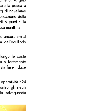
Monte S. Angelo
uare la pesca a
 kg di novellame
pplicazione delle
i 6 punti sulla
sca marittima.
to ancora vivi al
 dell’equilibrio
 lungo le coste
ata o fortemente
esta fase riduce
operatività h24
tro gli illeciti
la salvaguardia