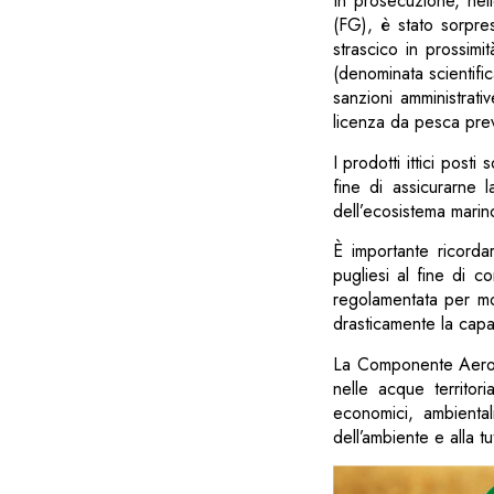
In prosecuzione, nel
(FG), è stato sorpre
strascico in prossimi
(denominata scientific
sanzioni amministrat
licenza da pesca previ
I prodotti ittici post
fine di assicurarne l
dell’ecosistema marin
È importante ricord
pugliesi al fine di c
regolamentata per mot
drasticamente la capa
La Componente Aerona
nelle acque territori
economici, ambiental
dell’ambiente e alla tu