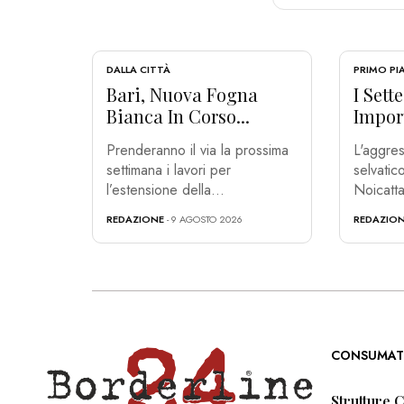
DALLA CITTÀ
PRIMO P
Bari, Nuova Fogna
I Sett
Bianca In Corso...
Import
Prenderanno il via la prossima
L'aggres
settimana i lavori per
selvati
l’estensione della...
Noicatta
REDAZIONE
- 9 AGOSTO 2026
REDAZIO
CONSUMAT
Strutture 