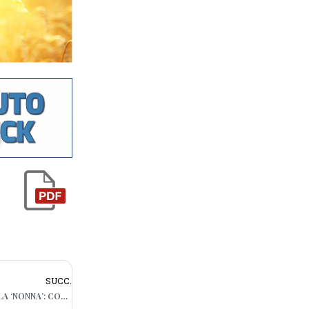
SUCC.
TRANI, TENTA LA ‘TRUFFA DEL PACCO’ ALLA ‘NONNA’: CONDANNATO AD UN ANNO E OTTO MESI