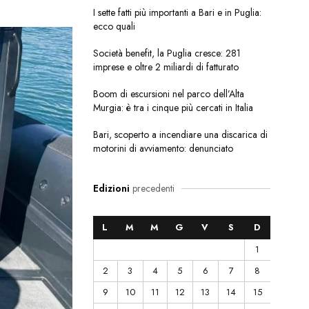
I sette fatti più importanti a Bari e in Puglia:
ecco quali
Società benefit, la Puglia cresce: 281
imprese e oltre 2 miliardi di fatturato
Boom di escursioni nel parco dell’Alta
Murgia: è tra i cinque più cercati in Italia
Bari, scoperto a incendiare una discarica di
motorini di avviamento: denunciato
Edizioni
precedenti
L
M
M
G
V
S
D
1
2
3
4
5
6
7
8
9
10
11
12
13
14
15