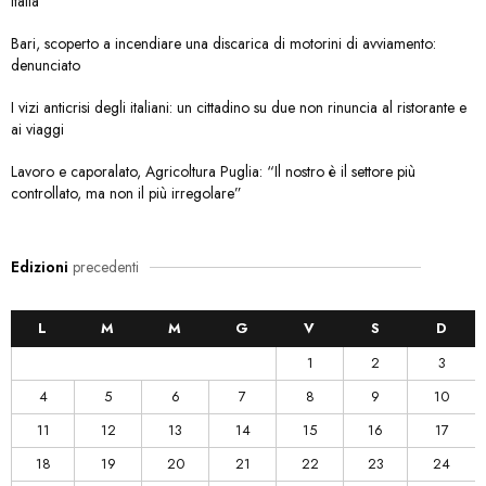
Italia
Bari, scoperto a incendiare una discarica di motorini di avviamento:
denunciato
I vizi anticrisi degli italiani: un cittadino su due non rinuncia al ristorante e
ai viaggi
Lavoro e caporalato, Agricoltura Puglia: “Il nostro è il settore più
controllato, ma non il più irregolare”
Edizioni
precedenti
L
M
M
G
V
S
D
1
2
3
4
5
6
7
8
9
10
11
12
13
14
15
16
17
18
19
20
21
22
23
24