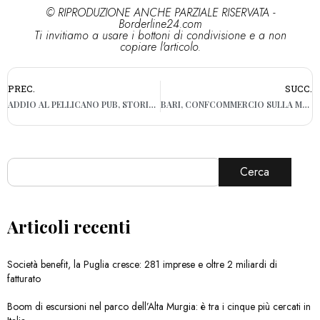
© RIPRODUZIONE ANCHE PARZIALE RISERVATA -
Borderline24.com
Ti invitiamo a usare i bottoni di condivisione e a non
copiare l'articolo.
PREC.
SUCC.
ADDIO AL PELLICANO PUB, STORICO TEMPIO DEL ROCK DI BARI: VA IN PENSIONE “LO ZIO” BRUNO
BARI, CONFCOMMERCIO SULLA MOVIDA NELL’UMBERTINO: “VA GOVERNATA E NON DEMONIZZATA”
Cerca
Articoli recenti
Società benefit, la Puglia cresce: 281 imprese e oltre 2 miliardi di
fatturato
Boom di escursioni nel parco dell’Alta Murgia: è tra i cinque più cercati in