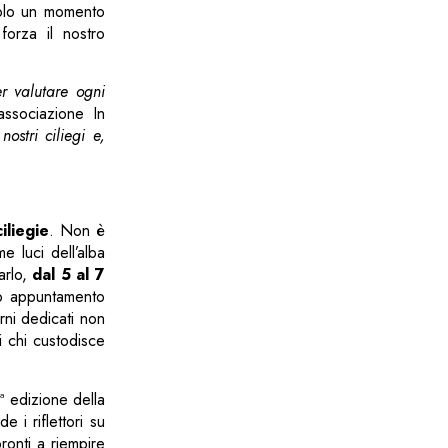
solo un momento
orza il nostro
er valutare ogni
associazione In
ostri ciliegi e,
iliegie
. Non è
 luci dell’alba
arlo,
dal 5 al 7
eso appuntamento
rni dedicati non
i chi custodisce
 edizione della
e i riflettori su
ronti a riempire