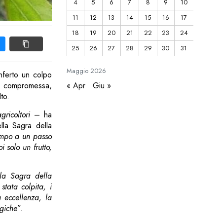
4
5
6
7
8
9
10
11
12
13
14
15
16
17
18
19
20
21
22
23
24
25
26
27
28
29
30
31
Maggio
2026
inferto un colpo
« Apr
Giu »
te compromessa,
to.
ricoltori
– ha
lla Sagra della
empo a un passo
i solo un frutto,
lla Sagra della
tata colpita, i
a eccellenza, la
ogiche
”.