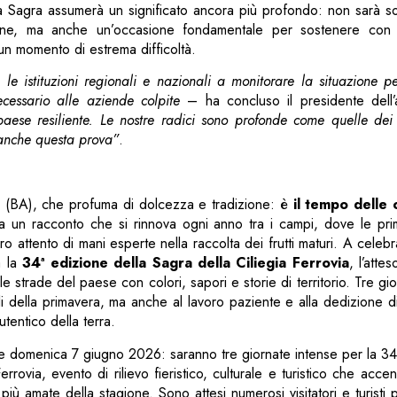
a Sagra assumerà un significato ancora più profondo: non sarà 
ne, ma anche un’occasione fondamentale per sostenere con f
un momento di estrema difficoltà.
 le istituzioni regionali e nazionali a monitorare la situazione p
cessario alle aziende colpite
– ha concluso il presidente dell’
paese resiliente. Le nostre radici sono profonde come quelle dei n
anche questa prova”
.
(BA), che profuma di dolcezza e tradizione: è
il tempo delle c
a un racconto che si rinnova ogni anno tra i campi, dove le prime
o attento di mani esperte nella raccolta dei frutti maturi. A celebr
a la
34ª edizione della Sagra della Ciliegia Ferrovia
, l’att
 strade del paese con colori, sapori e storie di territorio. Tre gio
i della primavera, ma anche al lavoro paziente e alla dedizione d
utentico della terra.
e domenica 7 giugno 2026: saranno tre giornate intense per la 34ª
rrovia, evento di rilievo fieristico, culturale e turistico che accend
iù amate della stagione. Sono attesi numerosi visitatori e turisti p