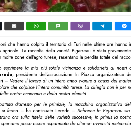
ioni che hanno colpito il territorio di Turi nelle ultime ore hanno 
o agricolo. La raccolta della varietà Bigarreau è stata gravemen
 molte zone dell’agro turese, rasentano la perdita totale del raccol
o esprimere la mia più totale vicinanza e solidarietà ai nostri ag
Lerede
, presidente dell’associazione In Piazza organizzatrice de
uri –
Vedere il lavoro di un intero anno svanire a causa del malt
lore che colpisce l’intera comunità turese. La ciliegia non è per no
della nostra economia e della nostra identità.
attuta d’arresto per le primizie, la macchina organizzativa de
 si ferma
– ha continuato Lerede –
Sebbene la Bigarreau sia s
ntrano ora sulla tutela delle varietà successive, in primis la nostr
e speriamo possa essere risparmiata da ulteriori avversità meteorol