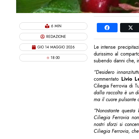
6 MIN
REDAZIONE
Le intense precipitaz
GIO 14 MAGGIO 2026
durissimo al compart
18:00
subendo danni che, in
“Desidero innanzitutt
commentato
Livio 
Ciliegia Ferrovia di T
dalla raccolta è un do
ma il cuore pulsante 
“Nonostante questa b
Ciliegia Ferrovia non
nostri sforzi si conce
Ciliegia Ferrovia, ch