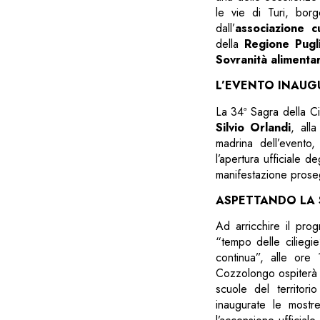
le vie di Turi, bor
dall’
associazione c
della
Regione Pugl
Sovranità alimenta
L’EVENTO INAUG
La 34ª Sagra della Ci
Silvio Orlandi
, alla
madrina dell’evento,
l’apertura ufficiale d
manifestazione proseg
ASPETTANDO LA S
Ad arricchire il pro
“tempo delle ciliegi
continua”, alle ore 
Cozzolongo ospiterà 
scuole del territor
inaugurate le mostre