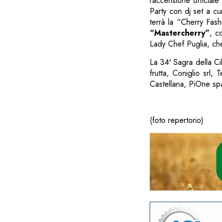
l’accensione ufficial
Party con dj set a c
terrà la “Cherry Fash
“Mastercherry”
, c
Lady Chef Puglia, che
La 34ª Sagra della Ci
frutta, Coniglio srl, 
Castellana, PiOne s
(foto repertorio)