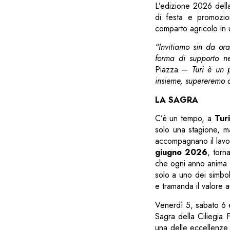
L’edizione 2026 dell
di festa e promozio
comparto agricolo in 
“Invitiamo sin da ora
forma di supporto ne
Piazza –
Turi è un 
insieme, supereremo 
LA SAGRA
C’è un tempo, a
Turi
solo una stagione, m
accompagnano il lavor
giugno 2026
, torn
che ogni anno anima le
solo a uno dei simbol
e tramanda il valore a
Venerdì 5, sabato 6 
Sagra della Ciliegia Fe
una delle eccellenze p