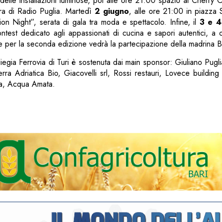
e delle installazioni luminose, poi alle ore 21:00 spazio al Cherry
ura di Radio Puglia. Martedì
2 giugno
, alle ore 21:00 in piazza S
ion Night”, serata di gala tra moda e spettacolo. Infine, il
3 e 4
ontest dedicato agli appassionati di cucina e sapori autentici, 
 per la seconda edizione vedrà la partecipazione della madrina Ba
liegia Ferrovia di Turi è sostenuta dai main sponsor: Giuliano Pugli
Terra Adriatica Bio, Giacovelli srl, Rossi restauri, Lovece building
pa, Acqua Amata.