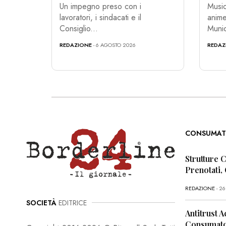
Un impegno preso con i
Music
lavoratori, i sindacati e il
anime
Consiglio...
Munic
REDAZIONE
- 6 AGOSTO 2026
REDAZ
CONSUMAT
Strutture 
Prenotati,
REDAZIONE
- 2
SOCIETÀ
EDITRICE
Antitrust A
Consumator