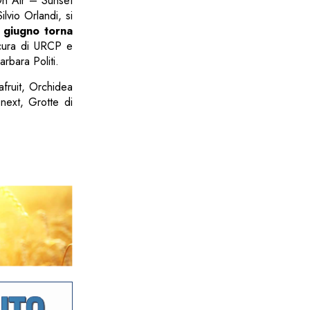
 On Air – Sunset
ilvio Orlandi, si
 giugno torna
a cura di URCP e
rbara Politi.
afruit, Orchidea
 next, Grotte di