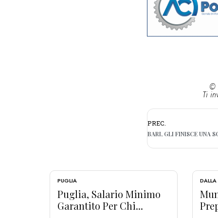
© 
Ti in
PREC.
PUGLIA
DALLA
Puglia, Salario Minimo
Muni
Garantito Per Chi...
Prep