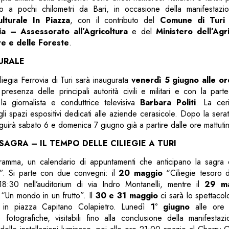
go a pochi chilometri da Bari, in occasione della manifestazi
ulturale In Piazza
, con il contributo del
Comune di Turi
e
ia – Assessorato all’Agricoltura
e del
Ministero dell’Agri
re e delle Foreste
.
URALE
liegia Ferrovia di Turi sarà inaugurata
venerdì 5 giugno alle or
 presenza delle principali autorità civili e militari e con la part
 la giornalista e conduttrice televisiva
Barbara Politi
. La cer
egli spazi espositivi dedicati alle aziende cerasicole. Dopo la sera
uirà sabato 6 e domenica 7 giugno già a partire dalle ore mattutin
AGRA – IL TEMPO DELLE CILIEGIE A TURI
gramma, un calendario di appuntamenti che anticipano la sagra e
e”. Si parte con due convegni: il
20 maggio
“Ciliegie tesoro d
18:30 nell’auditorium di via Indro Montanelli, mentre il
29 m
“Un mondo in un frutto”. Il
30 e 31 maggio
ci sarà lo spettacolo
io in piazza Capitano Colapietro. Lunedì
1° giugno
alle ore 
 fotografiche, visitabili fino alla conclusione della manifestaz