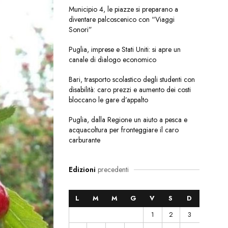
Municipio 4, le piazze si preparano a
diventare palcoscenico con “Viaggi
Sonori”
Puglia, imprese e Stati Uniti: si apre un
canale di dialogo economico
Bari, trasporto scolastico degli studenti con
disabilità: caro prezzi e aumento dei costi
bloccano le gare d’appalto
Puglia, dalla Regione un aiuto a pesca e
acquacoltura per fronteggiare il caro
carburante
Edizioni
precedenti
L
M
M
G
V
S
D
1
2
3