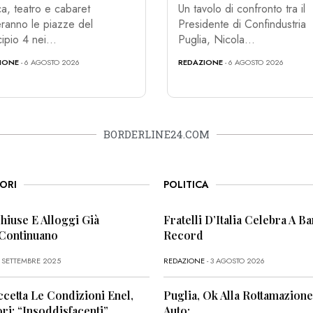
a, teatro e cabaret
Un tavolo di confronto tra il
ranno le piazze del
Presidente di Confindustria
ipio 4 nei...
Puglia, Nicola...
IONE
- 6 AGOSTO 2026
REDAZIONE
- 6 AGOSTO 2026
BORDERLINE24.COM
ORI
POLITICA
Chiuse E Alloggi Già
Fratelli D’Italia Celebra A Bar
 Continuano
Record
6 SETTEMBRE 2025
REDAZIONE
- 3 AGOSTO 2026
ccetta Le Condizioni Enel,
Puglia, Ok Alla Rottamazione
i: “Insoddisfacenti”
Auto: