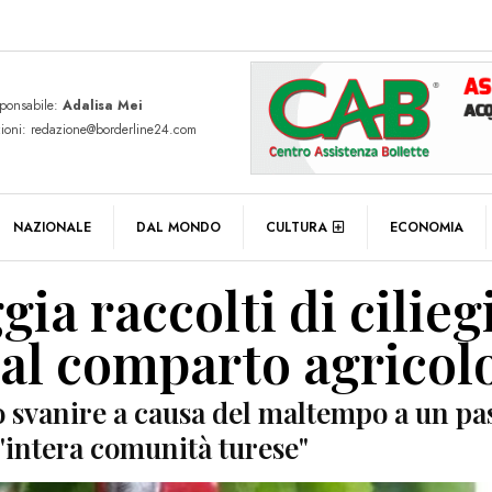
sponsabile:
Adalisa Mei
zioni: redazione@borderline24.com
NAZIONALE
DAL MONDO
CULTURA
ECONOMIA
a raccolti di cilieg
 al comparto agricol
o svanire a causa del maltempo a un pa
l'intera comunità turese"