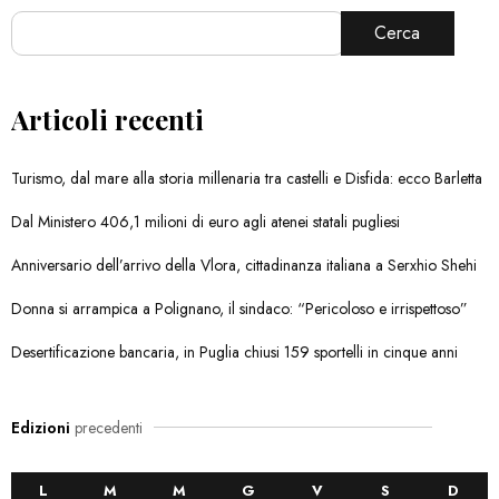
Cerca
Articoli recenti
Turismo, dal mare alla storia millenaria tra castelli e Disfida: ecco Barletta
Dal Ministero 406,1 milioni di euro agli atenei statali pugliesi
Anniversario dell’arrivo della Vlora, cittadinanza italiana a Serxhio Shehi
Donna si arrampica a Polignano, il sindaco: “Pericoloso e irrispettoso”
Desertificazione bancaria, in Puglia chiusi 159 sportelli in cinque anni
Edizioni
precedenti
L
M
M
G
V
S
D