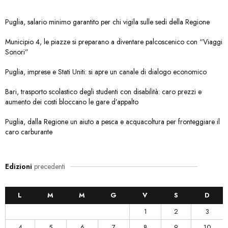
Puglia, salario minimo garantito per chi vigila sulle sedi della Regione
Municipio 4, le piazze si preparano a diventare palcoscenico con “Viaggi
Sonori”
Puglia, imprese e Stati Uniti: si apre un canale di dialogo economico
Bari, trasporto scolastico degli studenti con disabilità: caro prezzi e
aumento dei costi bloccano le gare d’appalto
Puglia, dalla Regione un aiuto a pesca e acquacoltura per fronteggiare il
caro carburante
Edizioni
precedenti
L
M
M
G
V
S
D
1
2
3
4
5
6
7
8
9
10