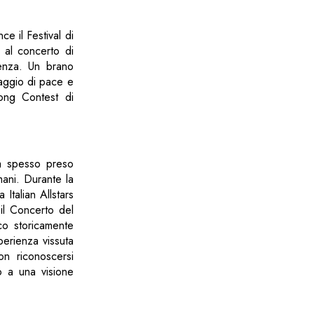
e il Festival di
 al concerto di
lenza. Un brano
saggio di pace e
Song Contest di
ha spesso preso
umani. Durante la
Italian Allstars
 il Concerto del
o storicamente
sperienza vissuta
on riconoscersi
o a una visione