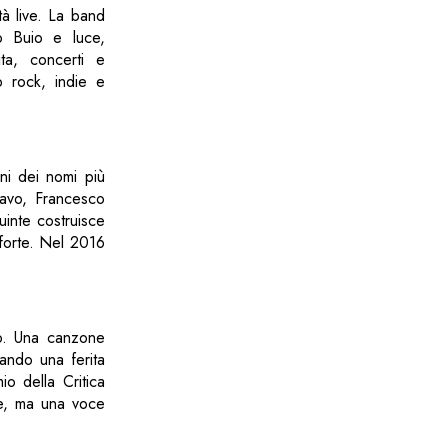
tà live. La band
o Buio e luce,
ita, concerti e
p rock, indie e
ni dei nomi più
ravo, Francesco
uinte costruisce
 forte. Nel 2016
mo. Una canzone
mando una ferita
io della Critica
re, ma una voce