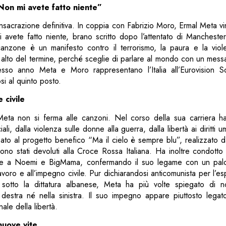
on mi avete fatto niente”
nsacrazione definitiva. In coppia con Fabrizio Moro, Ermal Meta vinc
vete fatto niente, brano scritto dopo l’attentato di Manchester
anzone è un manifesto contro il terrorismo, la paura e la vio
ù alto del termine, perché sceglie di parlare al mondo con un mes
tesso anno Meta e Moro rappresentano l’Italia all’Eurovision 
si al quinto posto.
 civile
Meta non si ferma alle canzoni. Nel corso della sua carriera 
ali, dalla violenza sulle donne alla guerra, dalla libertà ai diritti 
to al progetto benefico “Ma il cielo è sempre blu”, realizzato da 
i sono stati devoluti alla Croce Rossa Italiana. Ha inoltre condotto
e a Noemi e BigMama, confermando il suo legame con un palc
l lavoro e all’impegno civile. Pur dichiarandosi anticomunista per l’e
 sotto la dittatura albanese, Meta ha più volte spiegato di n
 destra né nella sinistra. Il suo impegno appare piuttosto legat
ale della libertà.
 nuove vite