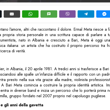
antano l’amore, altri che raccontano il dolore. Ermal Meta riesce a 
 propria storia personale in una scrittura capace di parlare a tu
rumentista, nato in Albania e cresciuto a Bari, Meta è oggi una
sica italiana: un artista che ha costruito il proprio percorso tra f
icerca di verità.
r, in Albania, il 20 aprile 1981. A tredici anni si trasferisce a Bari
lasciandosi alle spalle un’infanzia difficile e il rapporto con un padr
tra presto nella sua vita grazie alla madre, violinista professionis
r. A Bari Meta comincia a costruire la propria identità artistica. 
, entra in diverse band e inizia un percorso che lo porterà prima
milla, gruppo fondato nel 2007 proprio nel capoluogo pugliese.
e gli anni della gavetta