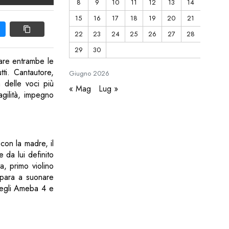
8
9
10
11
12
13
14
15
16
17
18
19
20
21
22
23
24
25
26
27
28
29
30
fare entrambe le
tti. Cantautore,
Giugno
2026
 delle voci più
« Mag
Lug »
ragilità, impegno
 con la madre, il
e da lui definito
ta, primo violino
Impara a suonare
 negli Ameba 4 e