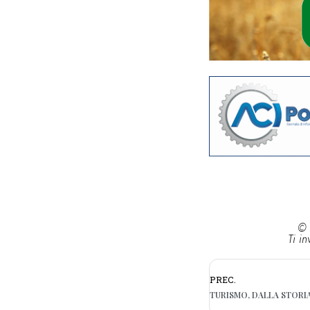
© 
Ti in
PREC.