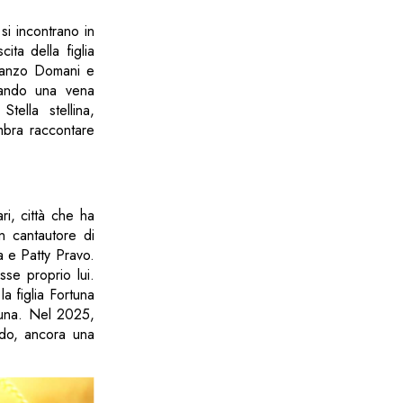
si incontrano in
ita della figlia
omanzo Domani e
mando una vena
ella stellina,
embra raccontare
i, città che ha
n cantautore di
sa e Patty Pravo.
se proprio lui.
la figlia Fortuna
rtuna. Nel 2025,
ando, ancora una