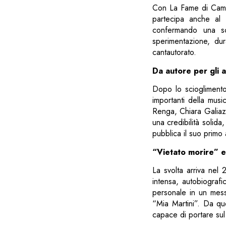
Con La Fame di Camill
partecipa anche al 
confermando una scr
sperimentazione, dur
cantautorato.
Da autore per gli al
Dopo lo scioglimento
importanti della mus
Renga, Chiara Galiazz
una credibilità solid
pubblica il suo primo 
“Vietato morire” e 
La svolta arriva nel
intensa, autobiografi
personale in un messa
“Mia Martini”. Da q
capace di portare sul 