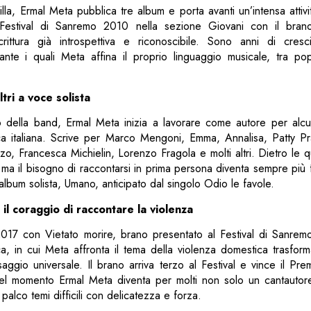
a, Ermal Meta pubblica tre album e porta avanti un’intensa attivi
Festival di Sanremo 2010 nella sezione Giovani con il bran
ittura già introspettiva e riconoscibile. Sono anni di cresc
ante i quali Meta affina il proprio linguaggio musicale, tra po
tri a voce solista
 della band, Ermal Meta inizia a lavorare come autore per alcu
ica italiana. Scrive per Marco Mengoni, Emma, Annalisa, Patty P
o, Francesca Michielin, Lorenzo Fragola e molti altri. Dietro le q
a, ma il bisogno di raccontarsi in prima persona diventa sempre più
album solista, Umano, anticipato dal singolo Odio le favole.
il coraggio di raccontare la violenza
 2017 con Vietato morire, brano presentato al Festival di Sanre
ca, in cui Meta affronta il tema della violenza domestica trasfor
ggio universale. Il brano arriva terzo al Festival e vince il Prem
uel momento Ermal Meta diventa per molti non solo un cantauto
palco temi difficili con delicatezza e forza.