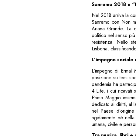
Sanremo 2018 e “N
Nel 2018 arriva la co
Sanremo con Non mi a
Ariana Grande. La c
politico nel senso pi
resistenza. Nello s
Lisbona, classificando
L’impegno sociale e
L’impegno di Ermal 
posizione su temi soci
pandemia ha partecipa
4 Life, i cui ricavat
Primo Maggio insiem
dedicato ai diritti, a
nel Paese d’origine
rigidamente né nella
umana, civile e person
Tra musica, libri e