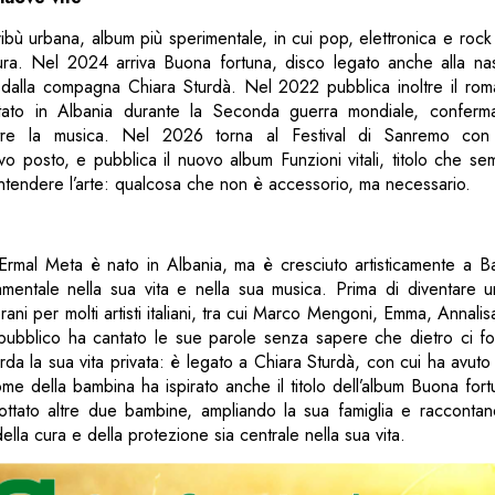
bù urbana, album più sperimentale, in cui pop, elettronica e rock 
ura. Nel 2024 arriva Buona fortuna, disco legato anche alla nasc
 dalla compagna Chiara Sturdà. Nel 2022 pubblica inoltre il r
tato in Albania durante la Seconda guerra mondiale, confer
tre la musica. Nel 2026 torna al Festival di Sanremo con St
ttavo posto, e pubblica il nuovo album Funzioni vitali, titolo che s
ntendere l’arte: qualcosa che non è accessorio, ma necessario.
Ermal Meta è nato in Albania, ma è cresciuto artisticamente a Bar
mentale nella sua vita e nella sua musica. Prima di diventare u
rani per molti artisti italiani, tra cui Marco Mengoni, Emma, Annali
 pubblico ha cantato le sue parole senza sapere che dietro ci fos
uarda la sua vita privata: è legato a Chiara Sturdà, con cui ha avuto 
me della bambina ha ispirato anche il titolo dell’album Buona fo
 adottato altre due bambine, ampliando la sua famiglia e raccont
della cura e della protezione sia centrale nella sua vita.