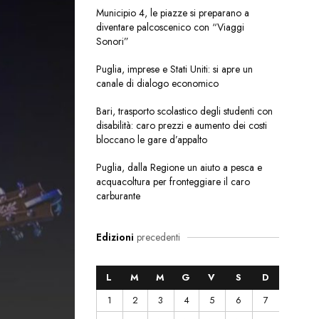
Municipio 4, le piazze si preparano a
diventare palcoscenico con “Viaggi
Sonori”
Puglia, imprese e Stati Uniti: si apre un
canale di dialogo economico
Bari, trasporto scolastico degli studenti con
disabilità: caro prezzi e aumento dei costi
bloccano le gare d’appalto
Puglia, dalla Regione un aiuto a pesca e
acquacoltura per fronteggiare il caro
carburante
Edizioni
precedenti
L
M
M
G
V
S
D
1
2
3
4
5
6
7