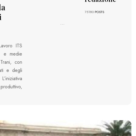
la
75180
POSTS
i
...
avoro ITS
le e medie
Trani, con
ati e degli
iniziativa
produttivo,