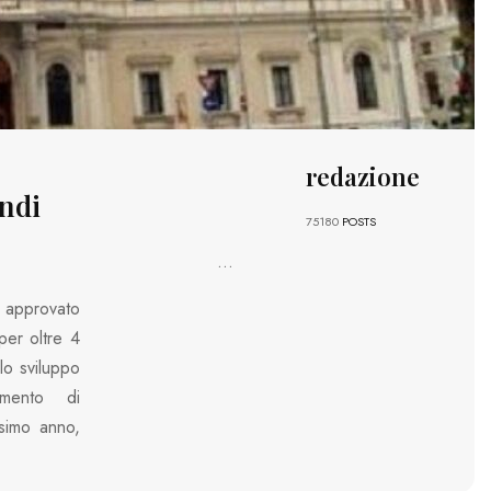
redazione
ondi
75180
POSTS
...
approvato
per oltre 4
lo sviluppo
umento di
ssimo anno,