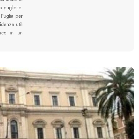
ra pugliese.
 Puglia per
denze utili
nasce in un