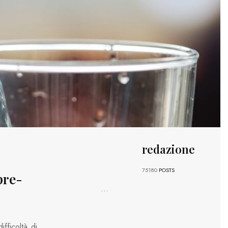
redazione
75180
POSTS
pre-
...
ifficoltà di