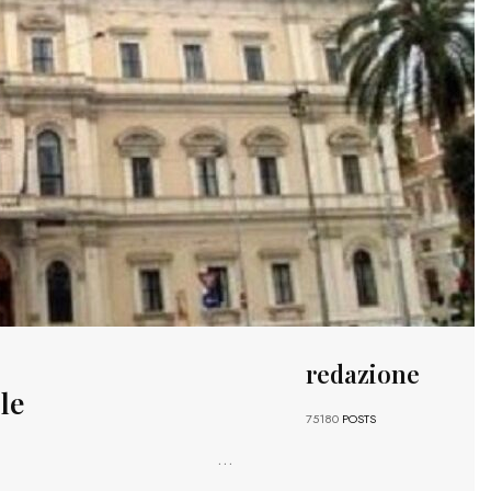
redazione
le
75180
POSTS
...