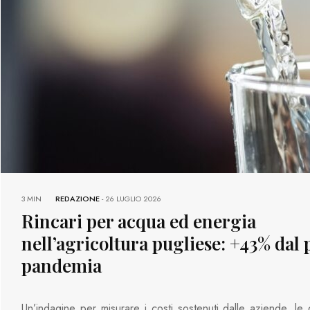
3 MIN
REDAZIONE
-
26 LUGLIO 2026
Rincari per acqua ed energia
nell’agricoltura pugliese: +43% dal 
pandemia
Un’indagine per misurare i costi sostenuti dalle aziende, le d