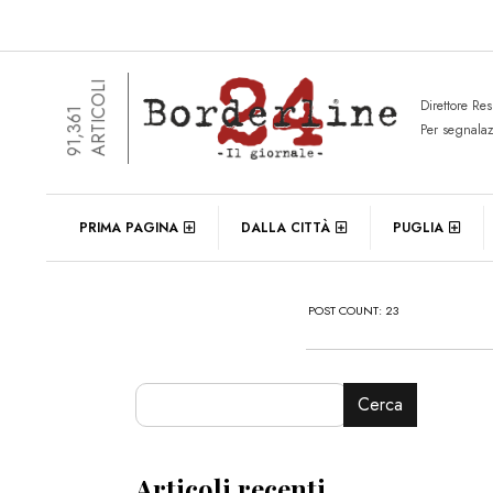
ARTICOLI
Direttore Re
91,361
Per segnala
PRIMA PAGINA
DALLA CITTÀ
PUGLIA
POST COUNT: 23
Cerca
Articoli recenti