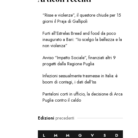
“Risse e violenze”, il questore chiude per 15
giorni il Praja di Gallipoli
Furti all’Estrelas Bread and food da poco
inaugurato a Bari: “Io scelgo la bellezza e la
non violenza”
Avviso “Impatto Sociale”, finanziati altri 9
progetti dalla Regione Puglia
Infezioni sessualmente trasmesse in Italia: è
boom di contagi, i dati dell’Iss
Pantaloni corti in ufficio, la decisione di Arca
Puglia contro il caldo
Edizioni
precedenti
L
M
M
G
V
S
D