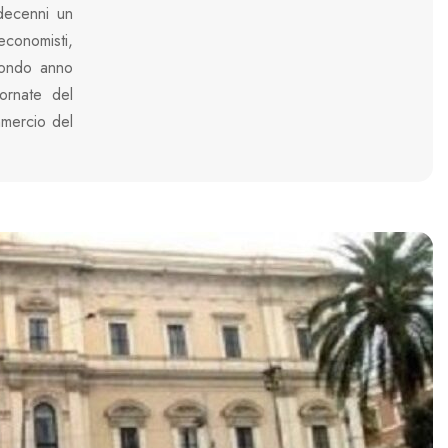
 decenni un
economisti,
econdo anno
ornate del
mercio del