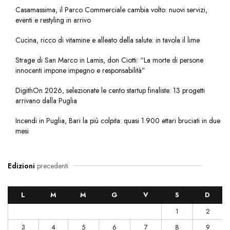
Casamassima, il Parco Commerciale cambia volto: nuovi servizi,
eventi e restyling in arrivo
Cucina, ricco di vitamine e alleato della salute: in tavola il lime
Strage di San Marco in Lamis, don Ciotti: “La morte di persone
innocenti impone impegno e responsabilità”
DigithOn 2026, selezionate le cento startup finaliste: 13 progetti
arrivano dalla Puglia
Incendi in Puglia, Bari la più colpita: quasi 1.900 ettari bruciati in due
mesi
Edizioni
precedenti
L
M
M
G
V
S
D
1
2
3
4
5
6
7
8
9