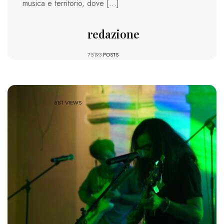
musica e territorio, dove […]
redazione
75193
POSTS
681 VIEWS