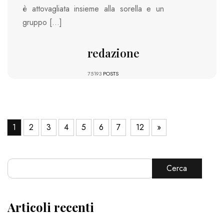
è attovagliata insieme alla sorella e un
gruppo […]
redazione
75193
POSTS
1
2
3
4
5
6
7
12
»
Cerca
Articoli recenti