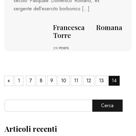
secolo Pasquale Domenico Romano, ex
sergente dell’esercito borbonico […]
Francesca Romana
Torre
510
POSTS
«
1
7
8
9
10
11
12
13
14
Cerca
Articoli recenti