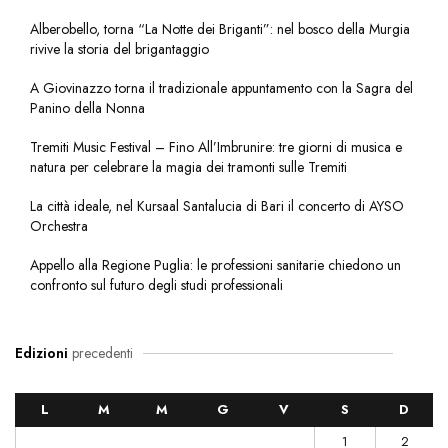
Alberobello, torna “La Notte dei Briganti”: nel bosco della Murgia
rivive la storia del brigantaggio
A Giovinazzo torna il tradizionale appuntamento con la Sagra del
Panino della Nonna
Tremiti Music Festival – Fino All’Imbrunire: tre giorni di musica e
natura per celebrare la magia dei tramonti sulle Tremiti
La città ideale, nel Kursaal Santalucia di Bari il concerto di AYSO
Orchestra
Appello alla Regione Puglia: le professioni sanitarie chiedono un
confronto sul futuro degli studi professionali
Edizioni
precedenti
L
M
M
G
V
S
D
1
2