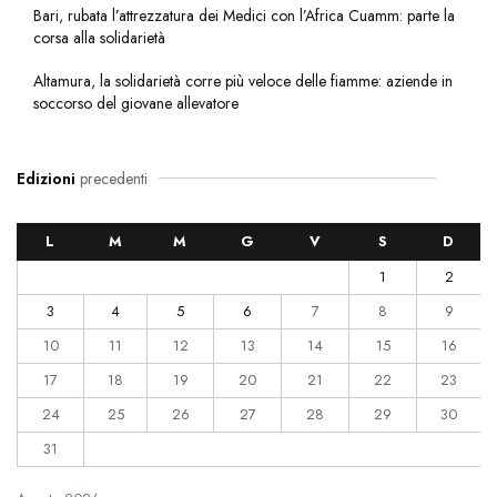
Bari, rubata l’attrezzatura dei Medici con l’Africa Cuamm: parte la
corsa alla solidarietà
Altamura, la solidarietà corre più veloce delle fiamme: aziende in
soccorso del giovane allevatore
Edizioni
precedenti
L
M
M
G
V
S
D
1
2
3
4
5
6
7
8
9
10
11
12
13
14
15
16
17
18
19
20
21
22
23
24
25
26
27
28
29
30
31