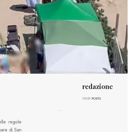
redazione
75157
POSTS
...
elle regole
mare di San