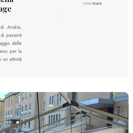
75157
POSTS
iage
...
di Andria,
di pazienti
aggio delle
iamo per la
un attività