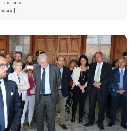
to soccorso
evedere […]