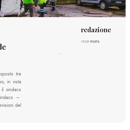
redazione
75157
POSTS
de
...
isposto tre
o, in vista
 il sindaco
sindaco –
evisioni del