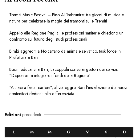
Tremiti Music Festival – Fino All’Imbrunire: tre giorni di musica e
natura per celebrare la magia dei tramonti sulle Tremiti
Appello alla Regione Puglia: le professioni sanitarie chiedono un
confronto sul futuro degli studi professionali
Bimbi aggrediti a Noicattaro da animale selvatico, task force in
Prefettura a Bari
Buoni educativi a Bari, Lacoppola scrive ai gestori dei servizi:
“Disponibili a integrare i fondi della Regione”
“Aiutaci a fare i cartoni”, al via oggi a Bari l’installazione dei nuovi
contenitori dedicati alla differenziata
Edizioni
precedenti
L
M
M
G
V
S
D