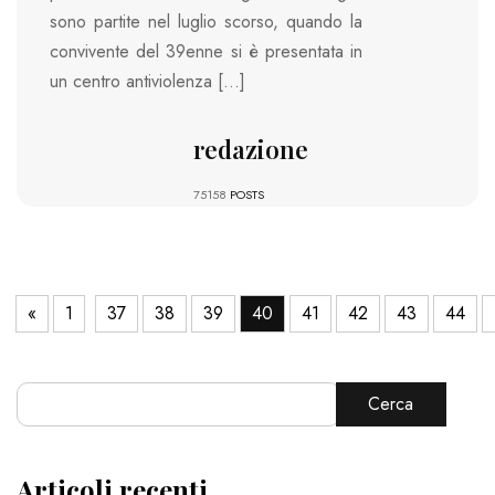
sono partite nel luglio scorso, quando la
convivente del 39enne si è presentata in
un centro antiviolenza […]
redazione
75158
POSTS
«
1
37
38
39
40
41
42
43
44
Cerca
Articoli recenti