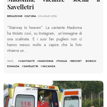
Savelletri
REDAZIONE
-
CULTURA
- 25 LUGLIO 2016
“Stairway to heaven”. La cantante Madonna
ha titolato così, su Instagram, un’immagine di
una scalinata. E i suoi fan pugliesi non ci
hanno messo molto a capire che la foto
ritraeva un…
TAGS: #
CANTANTE
#
MADONNA
#
PUGLIA
#
RESORT BORGO
EGNAZIA
#
SAVELLETRI
#
VACANZA
3571 VIEWS