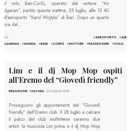
del volo Bari-Corfù, operato dal vettore “Air
Bulgarian”, partito questa mattina, 25 luglio, alle 12.40
dall’aeroporto “Karol Wojtyla” di Bari. Dopo un quarto
d’ora dal…
TAGS: #
AEROPORTO
#
AIR
BULGARIAN
#
AVARIA
#
BARI
#
CORFÙ
#
MOTORE
#
PASSEGGERI
#
VOLO
Lim e il dj Mop Mop ospiti
all’Eremo del “Giovedì friendly”
REDAZIONE
-
CULTURA
- 25 LUGLIO 2016
Proseguono gli appuntamenti del “Giovedì
friendly” dell’Eremo club. Il 28 luglio a calcare
il palco del club molfettese saranno due
artisti: la musicista Lim prima e il dj Mop Mop