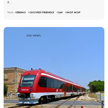
a…
TAGS: #
EREMO
#
GIOVEDÌ FRIENDLY
#
LIM
#
MOP MOP
3126 VIEWS