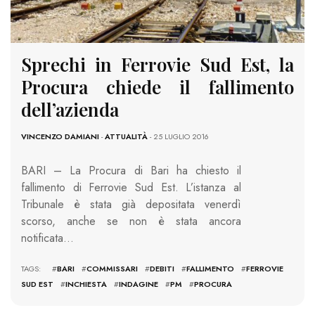
Sprechi in Ferrovie Sud Est, la
Procura chiede il fallimento
dell’azienda
VINCENZO DAMIANI
-
ATTUALITÀ
- 25 LUGLIO 2016
BARI – La Procura di Bari ha chiesto il
fallimento di Ferrovie Sud Est. L’istanza al
Tribunale è stata già depositata venerdì
scorso, anche se non è stata ancora
notificata…
TAGS: #
BARI
#
COMMISSARI
#
DEBITI
#
FALLIMENTO
#
FERROVIE
SUD EST
#
INCHIESTA
#
INDAGINE
#
PM
#
PROCURA