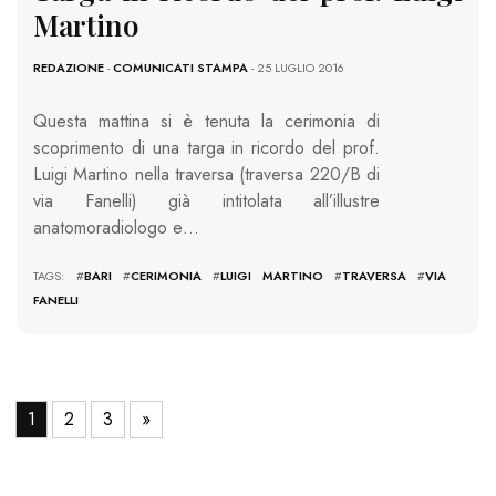
Martino
REDAZIONE
-
COMUNICATI STAMPA
- 25 LUGLIO 2016
Questa mattina si è tenuta la cerimonia di
scoprimento di una targa in ricordo del prof.
Luigi Martino nella traversa (traversa 220/B di
via Fanelli) già intitolata all’illustre
anatomoradiologo e…
TAGS: #
BARI
#
CERIMONIA
#
LUIGI MARTINO
#
TRAVERSA
#
VIA
FANELLI
1
2
3
»