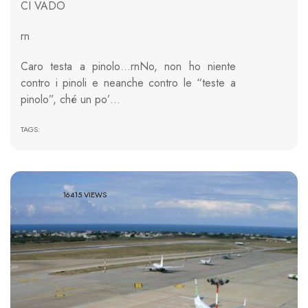
CI VADO
rn
Caro testa a pinolo…rnNo, non ho niente
contro i pinoli e neanche contro le “teste a
pinolo”, ché un po’…
TAGS:
16415 VIEWS