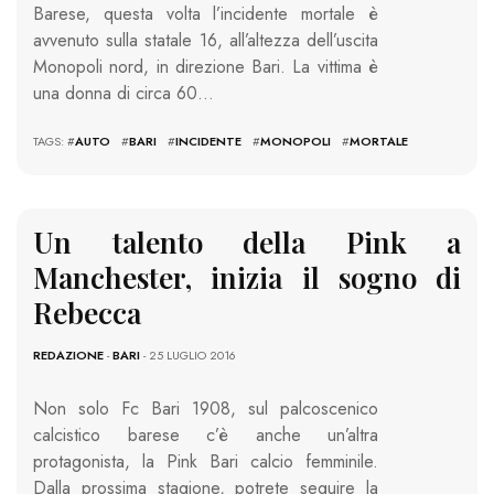
Barese, questa volta l’incidente mortale è
avvenuto sulla statale 16, all’altezza dell’uscita
Monopoli nord, in direzione Bari. La vittima è
una donna di circa 60…
TAGS: #
AUTO
#
BARI
#
INCIDENTE
#
MONOPOLI
#
MORTALE
Un talento della Pink a
Manchester, inizia il sogno di
Rebecca
REDAZIONE
-
BARI
- 25 LUGLIO 2016
Non solo Fc Bari 1908, sul palcoscenico
calcistico barese c’è anche un’altra
protagonista, la Pink Bari calcio femminile.
Dalla prossima stagione, potrete seguire la