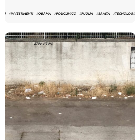
GS:
ARI
#
INVESTIMENTI
#
OBAMA
#
POLICLINICO
#
PUGLIA
#
SANITÀ
#
TECNOLOGIE
2796 VIEWS