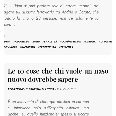
ARI – “Non si può parlare solo di errore umano”. Ad
ndagare sul disastro ferroviario tra Andria e Corato, che
 costato la vita a 23 persone, non c’è solamente la
Procura…
AGS:
ANDRIA
#
AUDIZIONI
#
BARI
#
BARLETTA
#
COMMISSIONE
#
CORATO
#
DISASTRO
ERROVIARIO
#
INCHIESTA
#
PREFETTURA
#
PROCURA
Le 10 cose che chi vuole un naso
nuovo dovrebbe sapere
REDAZIONE
-
CHIRURGIA PLASTICA
- 21 LUGLIO 2016
È un intervento di chirurgia plastica in cui non
si interviene solo sull’aspetto estetico, ma
anche su quello funzionale: spesso si ricorre