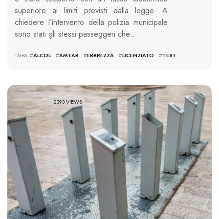
superiore ai limiti previsti dalla legge. A
chiedere l’intervento della polizia municipale
sono stati gli stessi passeggeri che…
TAGS: #
ALCOL
#
AMTAB
#
EBBREZZA
#
LICENZIATO
#
TEST
2393 VIEWS