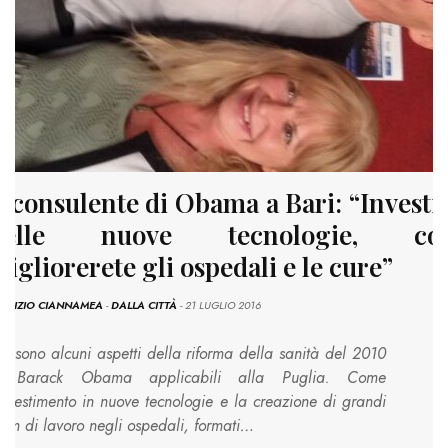
l consulente di Obama a Bari: “Investi
nelle nuove tecnologie, cos
igliorerete gli ospedali e le cure”
BRIZIO CIANNAMEA
-
DALLA CITTÀ
- 21 LUGLIO 2016
Ci sono alcuni aspetti della riforma della sanità del 2010
i Barack Obama applicabili alla Puglia. Come
’investimento in nuove tecnologie e la creazione di grandi
eam di lavoro negli ospedali, formati…