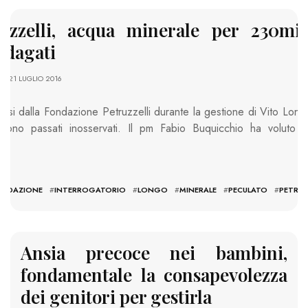
ruzzelli, acqua minerale per 230mi
indagati
À
- 21 LUGLIO 2016
si dalla Fondazione Petruzzelli durante la gestione di Vito Longo
 sono passati inosservati. Il pm Fabio Buquicchio ha voluto a
ONDAZIONE
#
INTERROGATORIO
#
LONGO
#
MINERALE
#
PECULATO
#
PETRUZ
Ansia precoce nei bambini,
fondamentale la consapevolezza
dei genitori per gestirla