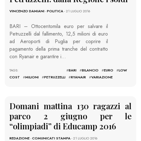
VINCENZO DAMIANI
-
POLITICA
- 21 LUGLIO 2016
BARI – Ottocentomila euro per salvare il
Petruzzelli dal fallimento, 12,5 milioni di euro
ad Aeroporti di Puglia per coprire il
pagamento della prima tranche del contratto
con Ryanair e garantire i…
TAGS: #
BARI
#
BILANCIO
#
EURO
#
LOW
COST
#
MILIONI
#
PETRUZZELLI
#
RYANAIR
#
VARIAZIONE
Domani mattina 130 ragazzi al
parco 2 giugno per le
“olimpiadi” di Educamp 2016
REDAZIONE
-
COMUNICATI STAMPA
- 21 LUGLIO 2016