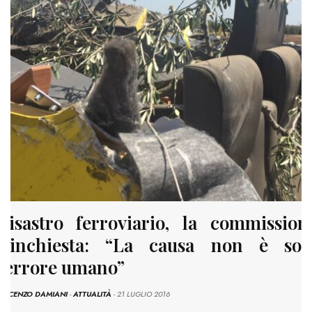
Disastro ferroviario, la commission
d’inchiesta: “La causa non è sol
l’errore umano”
INCENZO DAMIANI
-
ATTUALITÀ
- 21 LUGLIO 2016