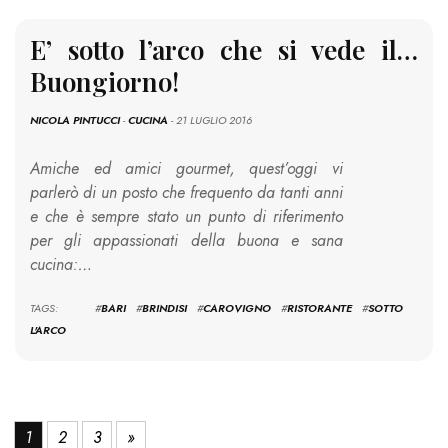
E’ sotto l’arco che si vede il…
Buongiorno!
NICOLA PINTUCCI
-
CUCINA
- 21 LUGLIO 2016
Amiche ed amici gourmet, quest’oggi vi
parlerò di un posto che frequento da tanti anni
e che è sempre stato un punto di riferimento
per gli appassionati della buona e sana
cucina:…
TAGS: #
BARI
#
BRINDISI
#
CAROVIGNO
#
RISTORANTE
#
SOTTO
L'ARCO
1
2
3
»