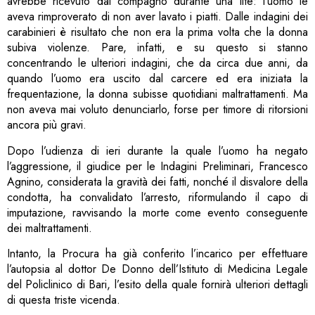
avrebbe ricevuto dal compagno durante una lite: l’uomo le
aveva rimproverato di non aver lavato i piatti. Dalle indagini dei
carabinieri è risultato che non era la prima volta che la donna
subiva violenze. Pare, infatti, e su questo si stanno
concentrando le ulteriori indagini, che da circa due anni, da
quando l’uomo era uscito dal carcere ed era iniziata la
frequentazione, la donna subisse quotidiani maltrattamenti. Ma
non aveva mai voluto denunciarlo, forse per timore di ritorsioni
ancora più gravi.
Dopo l’udienza di ieri durante la quale l’uomo ha negato
l’aggressione, il giudice per le Indagini Preliminari, Francesco
Agnino, considerata la gravità dei fatti, nonché il disvalore della
condotta, ha convalidato l’arresto, riformulando il capo di
imputazione, ravvisando la morte come evento conseguente
dei maltrattamenti.
Intanto, la Procura ha già conferito l’incarico per effettuare
l’autopsia al dottor De Donno dell’Istituto di Medicina Legale
del Policlinico di Bari, l’esito della quale fornirà ulteriori dettagli
di questa triste vicenda.